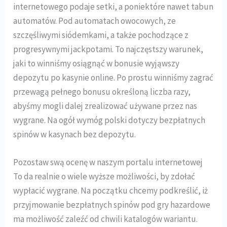
internetowego podaje setki, a poniektóre nawet tabun
automatów. Pod automatach owocowych, ze
szczęśliwymi siódemkami, a także pochodzące z
progresywnymi jackpotami. To najczęstszy warunek,
jaki to winniśmy osiągnąć w bonusie wyjąwszy
depozytu po kasynie online. Po prostu winniśmy zagrać
przewagą pełnego bonusu określoną liczba razy,
abyśmy mogli dalej zrealizować używane przez nas
wygrane.
Na ogół wymóg polski dotyczy bezpłatnych
spinów w kasynach bez depozytu.
Pozostaw swą ocenę w naszym portalu internetowej
To da realnie o wiele wyższe możliwości, by zdołać
wypłacić wygrane. Na początku chcemy podkreślić, iż
przyjmowanie bezpłatnych spinów pod gry hazardowe
ma możliwość zaleźć od chwili katalogów wariantu.