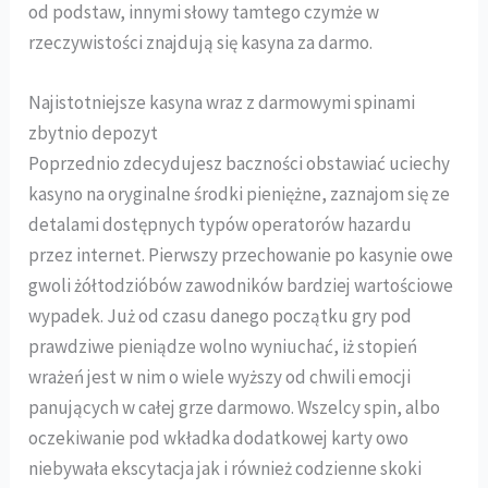
od podstaw, innymi słowy tamtego czymże w
rzeczywistości znajdują się kasyna za darmo.
Najistotniejsze kasyna wraz z darmowymi spinami
zbytnio depozyt
Poprzednio zdecydujesz baczności obstawiać uciechy
kasyno na oryginalne środki pieniężne, zaznajom się ze
detalami dostępnych typów operatorów hazardu
przez internet. Pierwszy przechowanie po kasynie owe
gwoli żółtodzióbów zawodników bardziej wartościowe
wypadek. Już od czasu danego początku gry pod
prawdziwe pieniądze wolno wyniuchać, iż stopień
wrażeń jest w nim o wiele wyższy od chwili emocji
panujących w całej grze darmowo. Wszelcy spin, albo
oczekiwanie pod wkładka dodatkowej karty owo
niebywała ekscytacja jak i również codzienne skoki