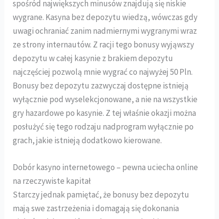
spośród największych minusów znajdują się niskie
wygrane. Kasyna bez depozytu wiedzą, wówczas gdy
uwagi ochraniać zanim nadmiernymi wygranymi wraz
ze strony internautów. Z racji tego bonusy wyjąwszy
depozytu w całej kasynie z brakiem depozytu
najczęściej pozwolą mnie wygrać co najwyżej 50 Pln.
Bonusy bez depozytu zazwyczaj dostępne istnieją
wyłącznie pod wyselekcjonowane, a nie na wszystkie
gry hazardowe po kasynie. Z tej właśnie okazji można
posłużyć się tego rodzaju nadprogram wyłącznie po
grach, jakie istnieją dodatkowo kierowane.
Dobór kasyno internetowego – pewna uciecha online
na rzeczywiste kapitał
Starczy jednak pamiętać, że bonusy bez depozytu
mają swe zastrzeżenia i domagają się dokonania