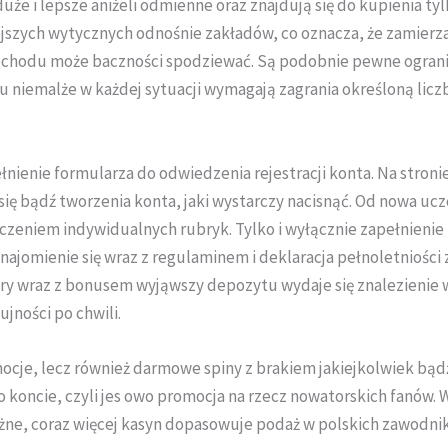
że i lepsze aniżeli odmienne oraz znajdują się do kupienia t
ejszych wytycznych odnośnie zakładów, co oznacza, że ​​zamier
ochodu może baczności spodziewać. Są podobnie pewne ogranic
u niemalże w każdej sytuacji wymagają zagrania określoną licz
nienie formularza do odwiedzenia rejestracji konta. Na stroni
się bądź tworzenia konta, jaki wystarczy nacisnąć. Od nowa ucz
czeniem indywidualnych rubryk. Tylko i wyłącznie zapełnienie
jomienie się wraz z regulaminem i deklaracja pełnoletniości 
 wraz z bonusem wyjąwszy depozytu wydaje się znalezienie wz
jności po chwili.
mocje, lecz również darmowe spiny z brakiem jakiejkolwiek bądź
po koncie, czyli jes owo promocja na rzecz nowatorskich fanów.
ważne, coraz więcej kasyn dopasowuje podaż w polskich zawodni