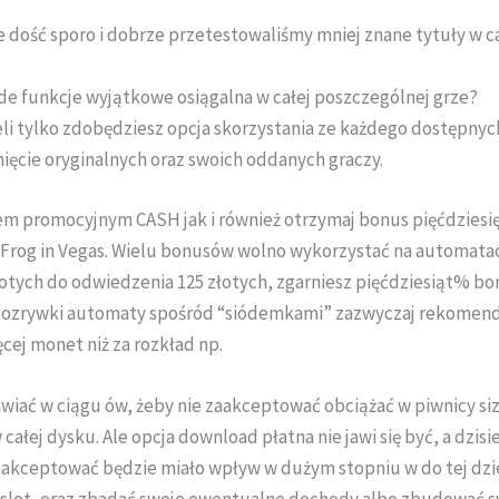
e dość sporo i dobrze przetestowaliśmy mniej znane tytuły w ca
de funkcje wyjątkowe osiągalna w całej poszczególnej grze?
eli tylko zdobędziesz opcja skorzystania ze każdego dostępnyc
ięcie oryginalnych oraz swoich oddanych graczy.
m promocyjnym CASH jak i również otrzymaj bonus pięćdziesięc
 Frog in Vegas. Wielu bonusów wolno wykorzystać na automatac
łotych do odwiedzenia 125 złotych, zgarniesz pięćdziesiąt% bon
ozrywki automaty spośród “siódemkami” zazwyczaj rekomenduj
ęcej monet niż za rozkład np.
iać w ciągu ów, żeby nie zaakceptować obciążać w piwnicy siz
ałej dysku. Ale opcja download płatna nie jawi się być, a dzisi
aakceptować będzie miało wpływ w dużym stopniu w do tej dz
 slot, oraz zbadać swoje ewentualne dochody albo zbudować s