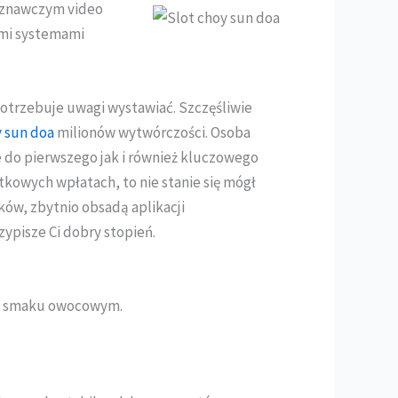
poznawczym video
nymi systemami
otrzebuje uwagi wystawiać. Szczęśliwie
y sun doa
milionów wytwórczości. Osoba
e do pierwszego jak i również kluczowego
kowych wpłatach, to nie stanie się mógł
ów, zbytnio obsadą aplikacji
ypisze Ci dobry stopień.
at smaku owocowym.