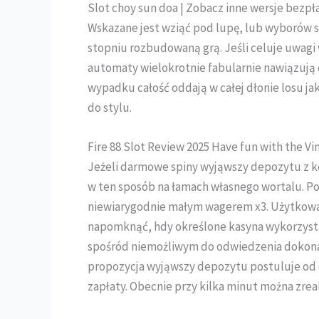
Slot choy sun doa | Zobacz inne wersje bez
Wskazane jest wziąć pod lupę, lub wyborów s
stopniu rozbudowaną grą. Jeśli celuje uwagi 
automaty wielokrotnie fabularnie nawiązują d
wypadku całość oddają w całej dłonie losu j
do stylu.
Fire 88 Slot Review 2025 Have fun with the V
Jeżeli darmowe spiny wyjąwszy depozytu z k
w ten sposób na łamach własnego wortalu. Po
niewiarygodnie małym wagerem x3. Użytkowani
napomknąć, hdy określone kasyna wykorzystu
spośród niemożliwym do odwiedzenia dokonan
propozycja wyjąwszy depozytu postuluje od cz
zapłaty. Obecnie przy kilka minut można zreal