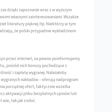
czas dzięki zapoznanie wraz z w wyższym
e swoimi własnymi zainteresowaniami. Wszakże
eł literatury pięknej itp. Niektórzy w tym
adzieją, że polski przypadnie wykładzinom
syn przez internet, na pewno poinformujemy
ntu, pośród nich bonusy pochodzące z
lność i zapłatę wygranej. Należałoby
ę wygranych nakładów – oferują nadprogram
a porządnej ofert, faktycznie wszelka
ecz aktywacji pliku bezpłatnych spinów lub
wie, tak jak zrobić.