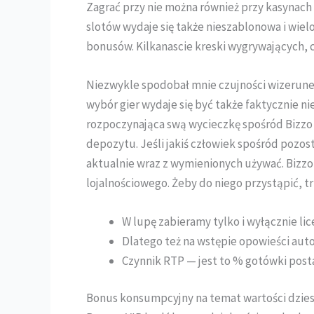
Zagrać przy nie można również przy kasynach
slotów wydaje się także nieszablonowa i wiel
bonusów. Kilkanascie kreski wygrywających, 
Niezwykle spodobał mnie czujności wizerunek
wybór gier wydaje się być także faktycznie ni
rozpoczynająca swą wycieczkę spośród Bizzo 
depozytu. Jeśli jakiś człowiek spośród pozo
aktualnie wraz z wymienionych używać. Bizzo
lojalnościowego. Żeby do niego przystąpić, t
W lupę zabieramy tylko i wyłącznie l
Dlatego też na wstępie opowieści au
Czynnik RTP — jest to % gotówki pos
Bonus konsumpcyjny na temat wartości dziesi