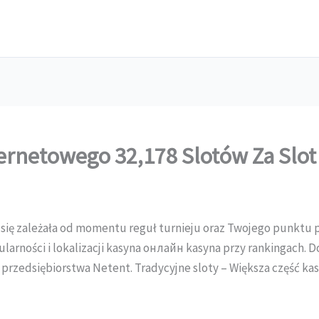
ernetowego 32,178 Slotów Za Slot
 się zależała od momentu reguł turnieju oraz Twojego punktu 
larności i lokalizacji kasyna онлайн kasyna przy rankingach.
t przedsiębiorstwa Netent.
Tradycyjne sloty – Większa część k