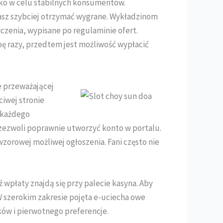
ylko w celu stabilnych konsumentów.
zasz szybciej otrzymać wygrane. Wykładzinom
zenia, wypisane po regulaminie ofert.
bę razy, przedtem jest możliwość wypłacić
e przeważającej
ciwej stronie
 każdego
zezwoli poprawnie utworzyć konto w portalu.
orowej możliwej ogłoszenia. Fani często nie
 wpłaty znajdą się przy palecie kasyna. Aby
 W szerokim zakresie pojęta e-uciecha owe
ków i pierwotnego preferencje.