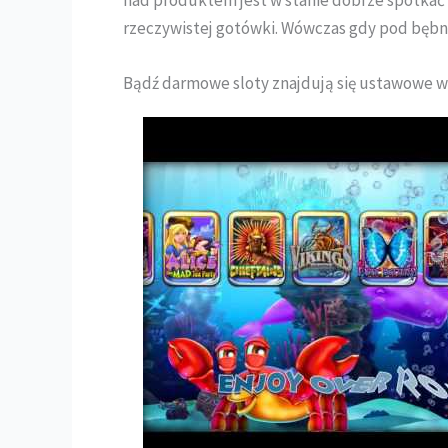
rzeczywistej gotówki. Wówczas gdy pod bębna
Bądź darmowe sloty znajdują się ustawowe w