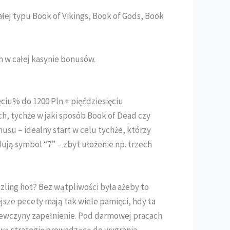
łej typu Book of Vikings, Book of Gods, Book
h w całej kasynie bonusów.
iu% do 1200 Pln + pięćdziesięciu
h, tychże w jaki sposób Book of Dead czy
usu – idealny start w celu tychże, którzy
ą symbol “7” – zbyt ułożenie np. trzech
zling hot? Bez wątpliwości była ażeby to
ejsze pecety mają tak wiele pamięci, hdy ta
iewczyny zapełnienie. Pod darmowej pracach
wą strategię prowadzącą do wygrania