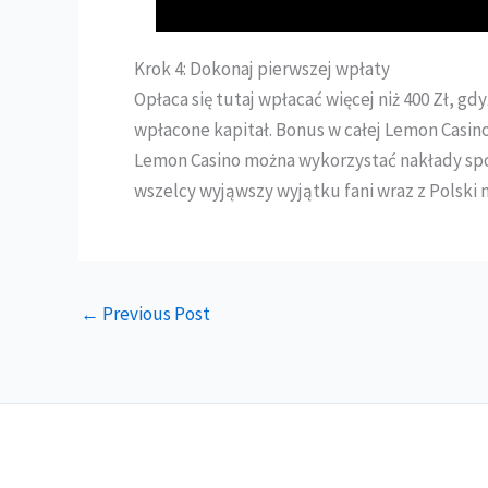
Krok 4: Dokonaj pierwszej wpłaty
Opłaca się tutaj wpłacać więcej niż 400 Zł, 
wpłacone kapitał. Bonus w całej Lemon Casi
Lemon Casino można wykorzystać nakłady spo
wszelcy wyjąwszy wyjątku fani wraz z Polsk
←
Previous Post