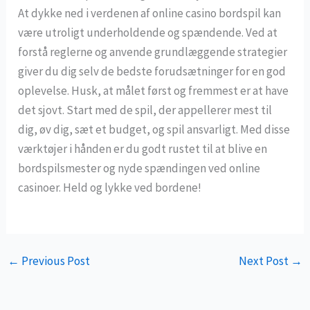
At dykke ned i verdenen af online casino bordspil kan
være utroligt underholdende og spændende. Ved at
forstå reglerne og anvende grundlæggende strategier
giver du dig selv de bedste forudsætninger for en god
oplevelse. Husk, at målet først og fremmest er at have
det sjovt. Start med de spil, der appellerer mest til
dig, øv dig, sæt et budget, og spil ansvarligt. Med disse
værktøjer i hånden er du godt rustet til at blive en
bordspilsmester og nyde spændingen ved online
casinoer. Held og lykke ved bordene!
←
Previous Post
Next Post
→