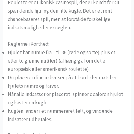
Roulette er et ikonisk casinospil, der er kendt for sit
spændende hjul og den lille kugle. Det er et rent
chancebaseret spil, men at forstå de forskellige
indsatsmuligheder er nøglen.
Reglerne i Korthed:
Hjulet har numre fra 1 til 36 (røde og sorte) plus et
eller to grønne nul(ler) (afhængig af om det er
europæisk eller amerikansk roulette).
Du placerer dine indsatser på et bord, der matcher
hjulets numre og farver.
Når alle indsatser er placeret, spinner dealeren hjulet
og kaster en kugle.
Kuglen lander i et nummereret felt, og vindende
indsatser udbetales.