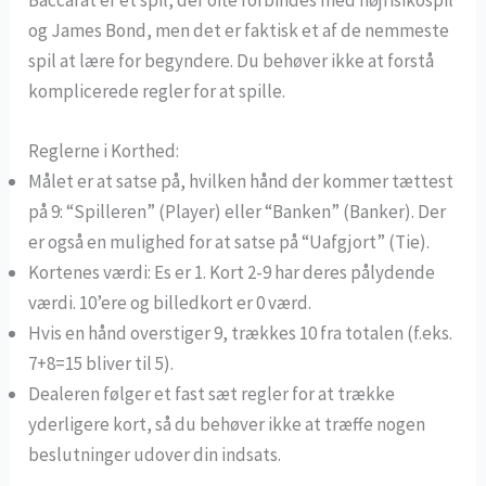
Baccarat er et spil, der ofte forbindes med højrisikospil
og James Bond, men det er faktisk et af de nemmeste
spil at lære for begyndere. Du behøver ikke at forstå
komplicerede regler for at spille.
Reglerne i Korthed:
Målet er at satse på, hvilken hånd der kommer tættest
på 9: “Spilleren” (Player) eller “Banken” (Banker). Der
er også en mulighed for at satse på “Uafgjort” (Tie).
Kortenes værdi: Es er 1. Kort 2-9 har deres pålydende
værdi. 10’ere og billedkort er 0 værd.
Hvis en hånd overstiger 9, trækkes 10 fra totalen (f.eks.
7+8=15 bliver til 5).
Dealeren følger et fast sæt regler for at trække
yderligere kort, så du behøver ikke at træffe nogen
beslutninger udover din indsats.