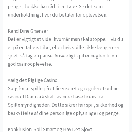
penge, du ikke har råd til at tabe. Se det som
underholdning, hvor du betaler for oplevelsen.
Kend Dine Grænser
Det er vigtigt at vide, hvornår man skal stoppe. Hvis du
er på en taberstribe, eller hvis spillet ikke længere er
sjovt, så tag en pause. Ansvarligt spil er nøglen til en
god casinooplevelse.
Vælg det Rigtige Casino
Sørg for at spille på et licenseret og reguleret online
casino. I Danmark skal casinoer have licens fra
Spillemyndigheden. Dette sikrer fair spil, sikkerhed og
beskyttelse af dine personlige oplysninger og penge.
Konklusion: Spil Smart og Hav Det Sjovt!