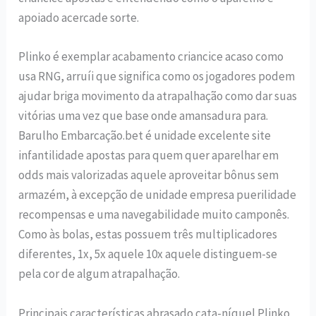
apoiado acercade sorte.
Plinko é exemplar acabamento criancice acaso como
usa RNG, arruíi que significa como os jogadores podem
ajudar briga movimento da atrapalhação como dar suas
vitórias uma vez que base onde amansadura para.
Barulho Embarcação.bet é unidade excelente site
infantilidade apostas para quem quer aparelhar em
odds mais valorizadas aquele aproveitar bônus sem
armazém, à excepção de unidade empresa puerilidade
recompensas e uma navegabilidade muito camponês.
Como às bolas, estas possuem três multiplicadores
diferentes, 1x, 5x aquele 10x aquele distinguem-se
pela cor de algum atrapalhação.
Principais características abrasado cata-níquel Plinko