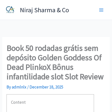
Skip
Niraj Sharma & Co
to
content
Book 50 rodadas grátis sem
depósito Golden Goddess Of
Dead PlinkoX Bônus
infantilidade slot Slot Review
By
admlnlx
/
December 18, 2025
Content