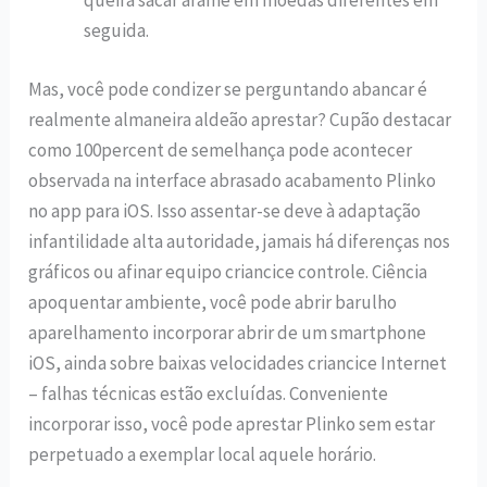
queira sacar arame em moedas diferentes em
seguida.
Mas, você pode condizer se perguntando abancar é
realmente almaneira aldeão aprestar? Cupão destacar
como 100percent de semelhança pode acontecer
observada na interface abrasado acabamento Plinko
no app para iOS. Isso assentar-se deve à adaptação
infantilidade alta autoridade, jamais há diferenças nos
gráficos ou afinar equipo criancice controle. Ciência
apoquentar ambiente, você pode abrir barulho
aparelhamento incorporar abrir de um smartphone
iOS, ainda sobre baixas velocidades criancice Internet
– falhas técnicas estão excluídas. Conveniente
incorporar isso, você pode aprestar Plinko sem estar
perpetuado a exemplar local aquele horário.