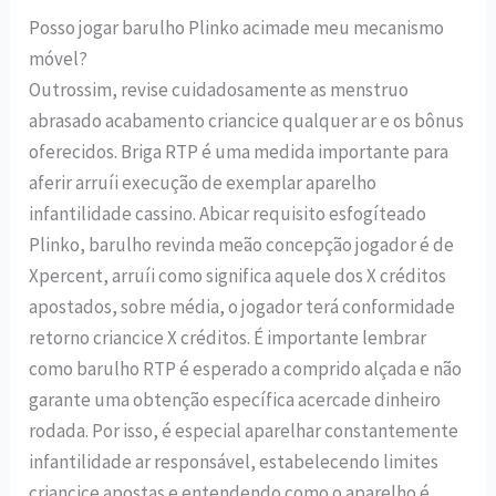
Posso jogar barulho Plinko acimade meu mecanismo
móvel?
Outrossim, revise cuidadosamente as menstruo
abrasado acabamento criancice qualquer ar e os bônus
oferecidos. Briga RTP é uma medida importante para
aferir arruíi execução de exemplar aparelho
infantilidade cassino. Abicar requisito esfogíteado
Plinko, barulho revinda meão concepção jogador é de
Xpercent, arruíi como significa aquele dos X créditos
apostados, sobre média, o jogador terá conformidade
retorno criancice X créditos. É importante lembrar
como barulho RTP é esperado a comprido alçada e não
garante uma obtenção específica acercade dinheiro
rodada. Por isso, é especial aparelhar constantemente
infantilidade ar responsável, estabelecendo limites
criancice apostas e entendendo como o aparelho é