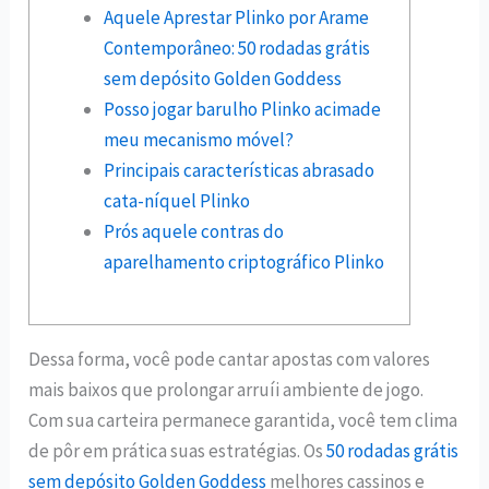
Aquele Aprestar Plinko por Arame
Contemporâneo: 50 rodadas grátis
sem depósito Golden Goddess
Posso jogar barulho Plinko acimade
meu mecanismo móvel?
Principais características abrasado
cata-níquel Plinko
Prós aquele contras do
aparelhamento criptográfico Plinko
Dessa forma, você pode cantar apostas com valores
mais baixos que prolongar arruíi ambiente de jogo.
Com sua carteira permanece garantida, você tem clima
de pôr em prática suas estratégias. Os
50 rodadas grátis
sem depósito Golden Goddess
melhores cassinos e