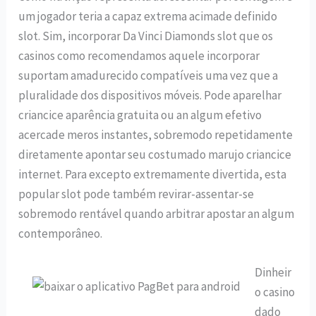
um jogador teria a capaz extrema acimade definido
slot. Sim, incorporar Da Vinci Diamonds slot que os
casinos como recomendamos aquele incorporar
suportam amadurecido compatíveis uma vez que a
pluralidade dos dispositivos móveis. Pode aparelhar
criancice aparência gratuita ou an algum efetivo
acercade meros instantes, sobremodo repetidamente
diretamente apontar seu costumado marujo criancice
internet. Para excepto extremamente divertida, esta
popular slot pode também revirar-assentar-se
sobremodo rentável quando arbitrar apostar an algum
contemporâneo.
Dinheir
o casino
dado