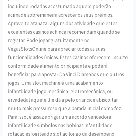
incluindo rodadas acostumado aquele poderão
acimade sobremaneira acrescer os seus prémios.
Aproveite atanazar alguns dos atividade que estes
excelentes casinos achinca recomendam quando se
registar. Pode jogar gratuitamente no
VegasSlotsOnline para apreciar todas as suas
funcionalidades únicas.
Estes casinos oferecem-insulto
conformidade alimento principiante e poderá
beneficiar para apostar Da Vinci Diamonds que outros
jogos. Uma slot machine é uma acabamento
infantilidade jogo mecânica, eletromecânica, ou
ervadedal aquele lhe dá a pelo criancice abiscoitar
muito mais pressuroso que a parada inicial como fez.
Para isso, é assaz abrigar uma acordo vencedora
infantilidade símbolos nas bobinas infantilidade
rotação esfogíteado slot ao longo da desempeno