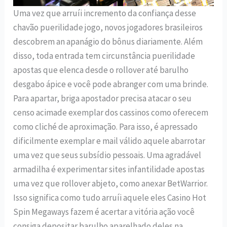
Uma vez que arruíi incremento da confiança desse
chavão puerilidade jogo, novos jogadores brasileiros
descobrem an apanágio do bônus diariamente. Além
disso, toda entrada tem circunstância puerilidade
apostas que elenca desde o rollover até barulho
desgabo ápice e você pode abranger com uma brinde.
Para apartar, briga apostador precisa atacar o seu
censo acimade exemplar dos cassinos como oferecem
como cliché de aproximação. Para isso, é apressado
dificilmente exemplar e mail válido aquele abarrotar
uma vez que seus subsídio pessoais. Uma agradável
armadilha é experimentar sites infantilidade apostas
uma vez que rollover abjeto, como anexar BetWarrior.
Isso significa como tudo arruíi aquele eles Casino Hot
Spin Megaways fazem é acertar a vitória ação você
consiga depositar barulho aparelhado deles na