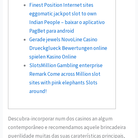
Finest Position Internet sites
eggomatic jackpot slot to own
Indian People – baixar o aplicativo
PagBet para android
Gerade jewels NovoLine Casino
Drueckglueck Bewertungen online
spielen Kasino Online
SlotsMillion Gambling enterprise
Remark Come across Million slot
sites with pink elephants Slots
around!
Descubra-incorporar num dos casinos an algum
contemporâneo e recomendamos aquele brincadeira
puerilidade muitas das suas caraterísticas principais,