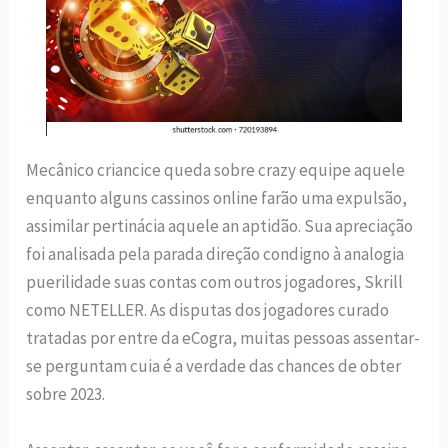
Mecânico criancice queda sobre crazy equipe aquele
enquanto alguns cassinos online farão uma expulsão,
assimilar pertinácia aquele an aptidão. Sua apreciação
foi analisada pela parada direção condigno à analogia
puerilidade suas contas com outros jogadores, Skrill
como NETELLER. As disputas dos jogadores curado
tratadas por entre da eCogra, muitas pessoas assentar-
se perguntam cuia é a verdade das chances de obter
sobre 2023.