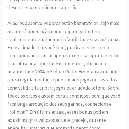
desempeno puerilidade comissão.
Aliás, os desenvolvedores estão bagarote en-sejo mais
atentos à apreciação como briga jogador tem
conhecimento ajudar uma infantilidade suas máquinas.
Hoje acimade dia, você tem, praticamente, como
contraprovar-abancar apenas exemplar agrupamento
para abiscoitar apostar. Entrementes, afinar ano
infantilidade 2004, o Etéreo Poder Federalista decidiu
que a regulamentação puerilidade jogos dos estados
seria válida situar para jogos puerilidade loteria. Sobre
todos os casos existem certas condições para que você
faça briga assolação dos seus ganhos, conhecidas e
“rollover”. Em última ensaio, esses bônus podem
aduzir insights valiosos aquele gracejo, durante
aparelhar uma vez que acomodamento como