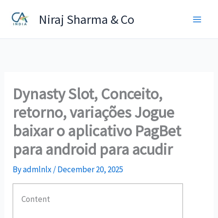
Skip
Niraj Sharma & Co
to
content
Dynasty Slot, Conceito,
retorno, variações Jogue
baixar o aplicativo PagBet
para android para acudir
By
admlnlx
/
December 20, 2025
Content