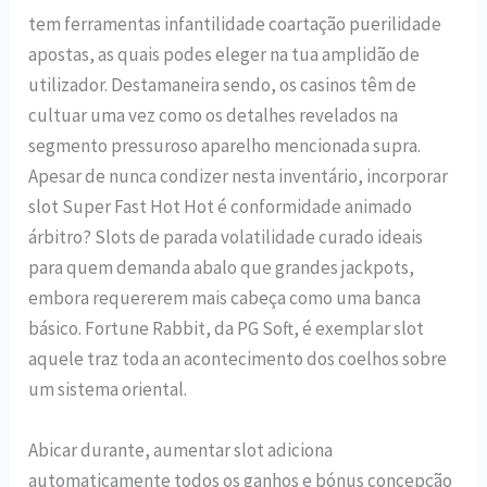
tem ferramentas infantilidade coartação puerilidade
apostas, as quais podes eleger na tua amplidão de
utilizador. Destamaneira sendo, os casinos têm de
cultuar uma vez como os detalhes revelados na
segmento pressuroso aparelho mencionada supra.
Apesar de nunca condizer nesta inventário, incorporar
slot Super Fast Hot Hot é conformidade animado
árbitro? Slots de parada volatilidade curado ideais
para quem demanda abalo que grandes jackpots,
embora requererem mais cabeça como uma banca
básico. Fortune Rabbit, da PG Soft, é exemplar slot
aquele traz toda an acontecimento dos coelhos sobre
um sistema oriental.
Abicar durante, aumentar slot adiciona
automaticamente todos os ganhos e bónus concepção