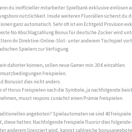
wenn du inoffizieller mitarbeiter Spielbank exklusive einlösen
ngsboni nützlichkeit. Inside weiteren Fluorällen sicherst du 
ionen ganz automatisch. Sehr oft ist ein Echtgeld Provision e
r beste No Abschlagzahlung Bonus für deutsche Zocker wird unt
 Eltern ihr Direktive-Online-Slot- unter anderem Tischspiel vo
adischen Spielern zur Verfügung.
n dahinter können, sollen neue Gamer min. 20 € einzahlen.
Umsatzbedingungen freispielen.
d Bonusist dies nicht anders.
 of Horus Freispielen nach die Symbole, ja nachfolgende beis
ehmen, musst respons zunächst einen Prämie freispielen.
aditionellen angeboten? Spielautomaten sie sind 40 freispiele a
gt, diese hatten. Nachfolgende freispiele fluorür dies folgend
r anderem lizenziert wird, kannst zahlreiche bonusangebote 