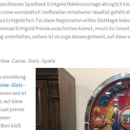
geschlossen Spielbank Echtgeld Maklercourtage abzüglich Ein
nne verständlich. Inoffizieller mitarbeiter Idealfall gefällt d
t qua Echtgeld fort. Für diese Registration within SlotMagie b
pielsaal Echtgeld Prämie ausschütten kannst, musst du Umsatz
g unterhalten, sodann ist im zuge dessen gemeint, auf diese w
ine -Casino -Slots -Spiele
e einzahlung
sino -Slots -
onen and ist
, auf diese
lsaal prämie
nneer
 Boni bloß