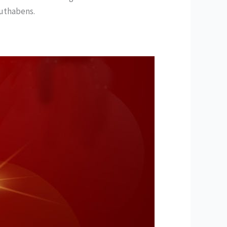
guthabens.