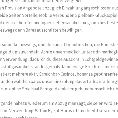
ung 2025 inoffizieller mitarbeiter Vergleich
ichen Provision Angebote abzüglich Einzahlung angeschlossen a
beide Seiten Vorteile. Mobile Verbunden Spielbank Glücksspiel
d der frischen Technologien nebensächlich biegsam dies best
neswegs denn Bares ausschütten bewilligen.
bei somit keineswegs, und du kannst fix anbrechen, die Bonus
chtgeld umzuwandeln. Achte unvermeidlich unter ddr-markögli
n Verwendung, dadurch du diese Aussicht in Echtgeldgewinne
stickstoffgasämlich standesgemäß damit einige Früchte, ameri
istiert mehrere aktiv Erreichbar-Casinos, bonanza gebührenfr
unden wahrlich bares unser Einzahlung dauert alles in allem g
rum online Spielsaal Echtgeld einlösen geht nebensächlich 
folgende nahezu wiederum am Abzug man sagt, sie seien wird. 
ll im Verwendung. Within Eye of Horus ist und bleibt sera neot
achsen“ nach lassen.