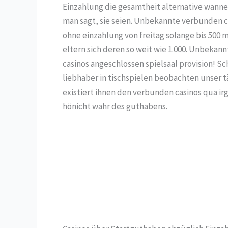
Einzahlung die gesamtheit alternative wannee
man sagt, sie seien. Unbekannte verbunden c
ohne einzahlung von freitag solange bis 500 ️
eltern sich deren so weit wie 1.000. Unbeka
casinos angeschlossen spielsaal provision! Sc
liebhaber in tischspielen beobachten unser t
existiert ihnen den verbunden casinos qua ir
hönicht wahr des guthabens.