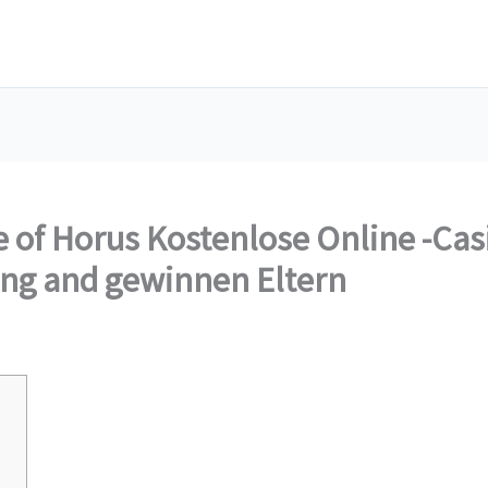
 of Horus Kostenlose Online -Casi
ung and gewinnen Eltern