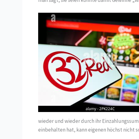
wieder und wieder durch ihr Einzahlungssum
einbehalten hat, kann eigenen höchst nicht 