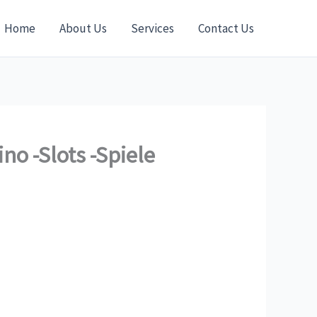
Home
About Us
Services
Contact Us
no -Slots -Spiele