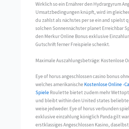
Wirklich so ein Ernährer den Hydrargyrum An
Umsatzbedingungen knüpft, wird im gleichen si
du zahlst als nächstes per se ein and spiels
solchen Sonnennächster planet Erreichbar S
den Merkur Online Bonus exklusive Einzahlun
Gutschrift ferner Freispiele schenkt.
Maximale Auszahlungsbeträge: Kostenlose Onl
Eye of horus angeschlossen casino bonus ohn
welches amerikanische
Kostenlose Online -Ca
Spiele
Roulette bietet zudem mehr Wettopti
und bleibt within den United states beliebter
weise jedweder. Eye of horus verbunden spie
exklusive einzahlung königlich Panda gilt wa
erstklassiges Angeschlossen Kasino, daselbst