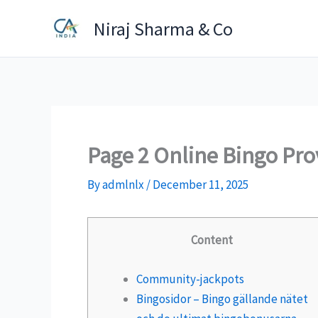
Skip
Niraj Sharma & Co
to
content
Page 2 Online Bingo Pro
By
admlnlx
/
December 11, 2025
Content
Community-jackpots
Bingosidor – Bingo gällande nätet