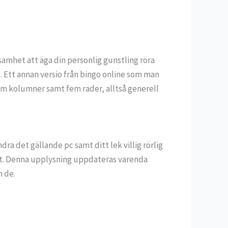
mhet att äga din personlig gunstling röra
 Ett annan versio från bingo online som man
em kolumner samt fem rader, alltså generell
ndra det gällande pc samt ditt lek villig rörlig
elat. Denna upplysning uppdateras varenda
n de.