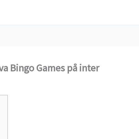
va Bingo Games på inter