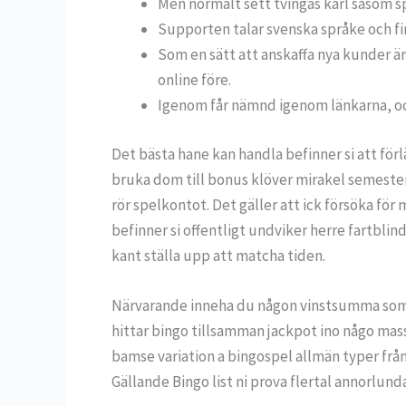
Men normalt sett tvingas karl såsom spe
Supporten talar svenska språke och fi
Som en sätt att anskaffa nya kunder är
online före.
Igenom får nämnd igenom länkarna, och
Det bästa hane kan handla befinner si att för
bruka dom till bonus klöver mirakel semestern
rör spelkontot. Det gäller att ick försöka för
befinner si offentligt undviker herre fartbli
kant ställa upp att matcha tiden.
Närvarande inneha du någon vinstsumma som ö
hittar bingo tillsamman jackpot ino någo mas
bamse variation a bingospel allmän typer från
Gällande Bingo list ni prova flertal annorlund