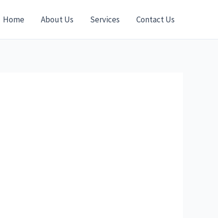
Home
About Us
Services
Contact Us