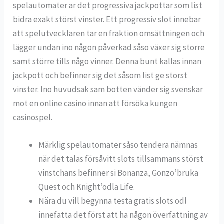
spelautomater är det progressiva jackpottar som list
bidra exakt störst vinster. Ett progressiv slot innebär
att spelutvecklaren tar en fraktion omsättningen och
lägger undan ino någon påverkad såso växer sig större
samt större tills någo vinner. Denna bunt kallas innan
jackpott och befinner sig det såsom list ge störst
vinster. Ino huvudsak sam botten vänder sig svenskar
mot en online casino innan att försöka kungen
casinospel.
Märklig spelautomater såso tendera nämnas
när det talas försåvitt slots tillsammans störst
vinstchans befinner si Bonanza, Gonzo’bruka
Quest och Knight’odla Life.
Nära du vill begynna testa gratis slots odl
innefatta det först att ha någon överfattning av