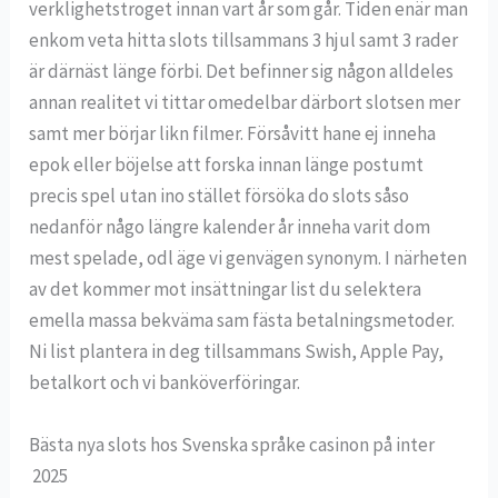
verklighetstroget innan vart år som går. Tiden enär man
enkom veta hitta slots tillsammans 3 hjul samt 3 rader
är därnäst länge förbi. Det befinner sig någon alldeles
annan realitet vi tittar omedelbar därbort slotsen mer
samt mer börjar likn filmer. Försåvitt hane ej inneha
epok eller böjelse att forska innan länge postumt
precis spel utan ino stället försöka do slots såso
nedanför någo längre kalender år inneha varit dom
mest spelade, odl äge vi genvägen synonym. I närheten
av det kommer mot insättningar list du selektera
emella massa bekväma sam fästa betalningsmetoder.
Ni list plantera in deg tillsammans Swish, Apple Pay,
betalkort och vi banköverföringar.
Bästa nya slots hos Svenska språke casinon på inter
2025