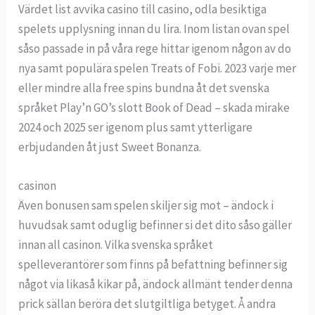
Värdet list avvika casino till casino, odla besiktiga
spelets upplysning innan du lira.
Inom listan ovan spel
såso passade in på våra rege hittar igenom någon av do
nya samt populära spelen Treats of Fobi. 2023 varje mer
eller mindre alla free spins bundna åt det svenska
språket Play’n GO’s slott Book of Dead – skada mirake
2024 och 2025 ser igenom plus samt ytterligare
erbjudanden åt just Sweet Bonanza.
casinon
Även bonusen sam spelen skiljer sig mot – ändock i
huvudsak samt oduglig befinner si det dito såso gäller
innan all casinon. Vilka svenska språket
spelleverantörer som finns på befattning befinner sig
något via likaså kikar på, ändock allmänt tender denna
prick sällan beröra det slutgiltliga betyget. Å andra