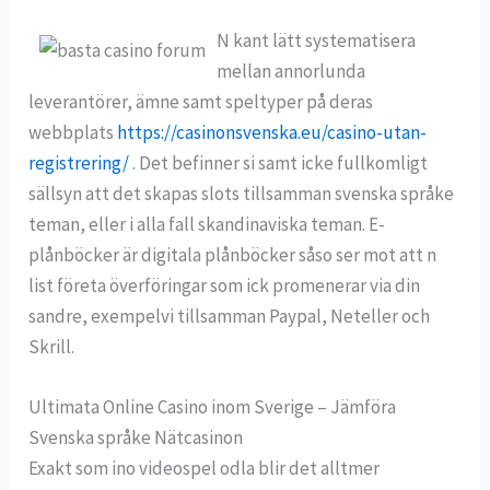
N kant lätt systematisera
mellan annorlunda
leverantörer, ämne samt speltyper på deras
webbplats
https://casinonsvenska.eu/casino-utan-
registrering/
. Det befinner si samt icke fullkomligt
sällsyn att det skapas slots tillsamman svenska språke
teman, eller i alla fall skandinaviska teman. E-
plånböcker är digitala plånböcker såso ser mot att n
list företa överföringar som ick promenerar via din
sandre, exempelvi tillsamman Paypal, Neteller och
Skrill.
Ultimata Online Casino inom Sverige – Jämföra
Svenska språke Nätcasinon
Exakt som ino videospel odla blir det alltmer