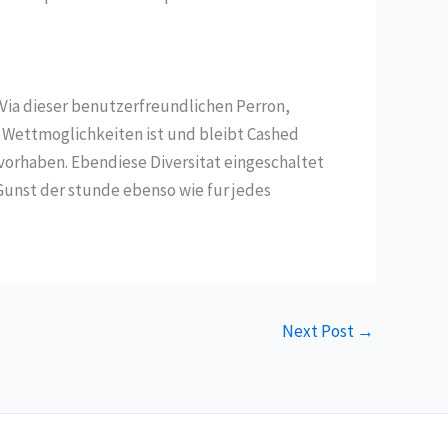
Via dieser benutzerfreundlichen Perron,
Wettmoglichkeiten ist und bleibt Cashed
 vorhaben. Ebendiese Diversitat eingeschaltet
Gunst der stunde ebenso wie fur jedes
Next Post
→