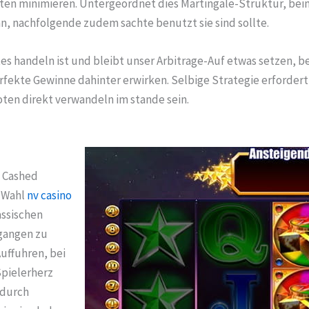
nten minimieren.
Untergeordnet dies Martingale-Struktur, beim
n, nachfolgende zudem sachte benutzt sie sind sollte.
etes handeln ist und bleibt unser Arbitrage-Auf etwas setzen,
ekte Gewinne dahinter erwirken. Selbige Strategie erfordert
oten direkt verwandeln im stande sein.
f Cashed
 Wahl
nv casino
assischen
egangen zu
uffuhren, bei
Spielerherz
 durch