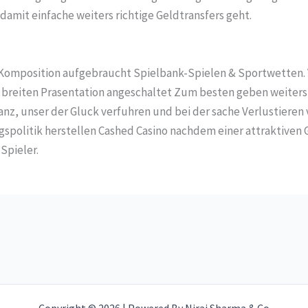
damit einfache weiters richtige Geldtransfers geht.
 Komposition aufgebraucht Spielbank-Spielen & Sportwetten. 
reiten Prasentation angeschaltet Zum besten geben weiters 
anz, unser der Gluck verfuhren und bei der sache Verlustieren
politik herstellen Cashed Casino nachdem einer attraktiven 
Spieler.