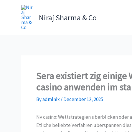
Skip
to
Niraj Sharma & Co
content
Sera existiert zig einig
casino anwenden im sta
By
admlnlx
/
December 12, 2025
Nv casino: Wettstrategien uberblicken oder 
Etliche beliebte Verfahren uberspannen die