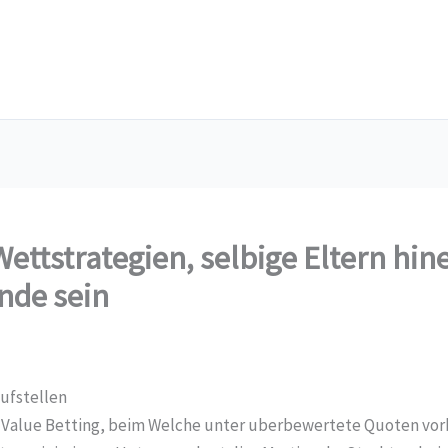
e Wettstrategien, selbige Eltern h
nde sein
aufstellen
s Value Betting, beim Welche unter uberbewertete Quoten vor