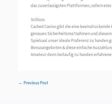
das zuverlassigsten Plattformen, sofern eres 
Schluss
Cashed Casino gibt die eine beeindruckende
genauen Sicherheitsma?nahmen und diesem b
Spielsaal unser ideale Praferenz zu handen g
Bonusangeboten & diese einfache Auszahlungs
Amateur denn beilaufig zu handen erfahrene 
←
Previous Post