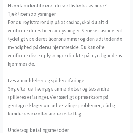
Hvordan identificerer du sortlistede casinoer?
Tjek licensoplysninger
Før du registrerer dig på et casino, skal du altid
verificere deres licensoplysninger. Seriøse casinoer vil
tydeligt vise deres licensnummer og den udstedende
myndighed på deres hjemmeside. Du kan ofte
verificere disse oplysninger direkte på myndighedens
hjemmeside.
Læs anmeldelser og spillererfaringer
Søg efter uafhængige anmeldelser og læs andre
spilleres erfaringer. Vær særligt opmærksom på
gentagne klager om udbetalingsproblemer, dårlig
kundeservice eller andre røde flag.
Undersøg betalingsmetoder