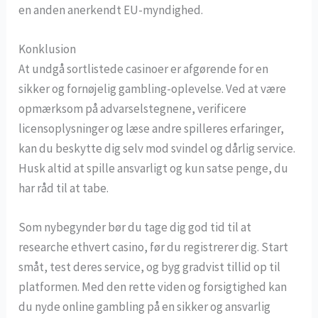
en anden anerkendt EU-myndighed.
Konklusion
At undgå sortlistede casinoer er afgørende for en
sikker og fornøjelig gambling-oplevelse. Ved at være
opmærksom på advarselstegnene, verificere
licensoplysninger og læse andre spilleres erfaringer,
kan du beskytte dig selv mod svindel og dårlig service.
Husk altid at spille ansvarligt og kun satse penge, du
har råd til at tabe.
Som nybegynder bør du tage dig god tid til at
researche ethvert casino, før du registrerer dig. Start
småt, test deres service, og byg gradvist tillid op til
platformen. Med den rette viden og forsigtighed kan
du nyde online gambling på en sikker og ansvarlig