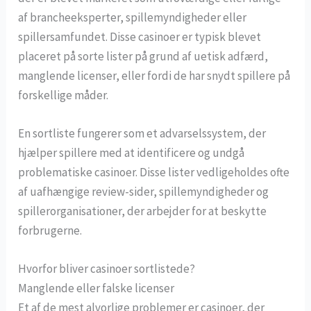
af brancheeksperter, spillemyndigheder eller
spillersamfundet. Disse casinoer er typisk blevet
placeret på sorte lister på grund af uetisk adfærd,
manglende licenser, eller fordi de har snydt spillere på
forskellige måder.
En sortliste fungerer som et advarselssystem, der
hjælper spillere med at identificere og undgå
problematiske casinoer. Disse lister vedligeholdes ofte
af uafhængige review-sider, spillemyndigheder og
spillerorganisationer, der arbejder for at beskytte
forbrugerne.
Hvorfor bliver casinoer sortlistede?
Manglende eller falske licenser
Et af de mest alvorlige problemer er casinoer, der