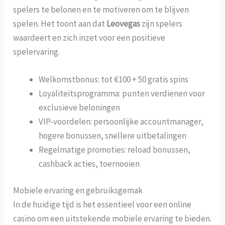
spelers te belonen en te motiveren om te blijven
spelen. Het toont aan dat
Leovegas
zijn spelers
waardeert en zich inzet voor een positieve
spelervaring.
Welkomstbonus: tot €100 + 50 gratis spins
Loyaliteitsprogramma: punten verdienen voor
exclusieve beloningen
VIP-voordelen: persoonlijke accountmanager,
hogere bonussen, snellere uitbetalingen
Regelmatige promoties: reload bonussen,
cashback acties, toernooien
Mobiele ervaring en gebruiksgemak
In de huidige tijd is het essentieel voor een online
casino om een uitstekende mobiele ervaring te bieden.