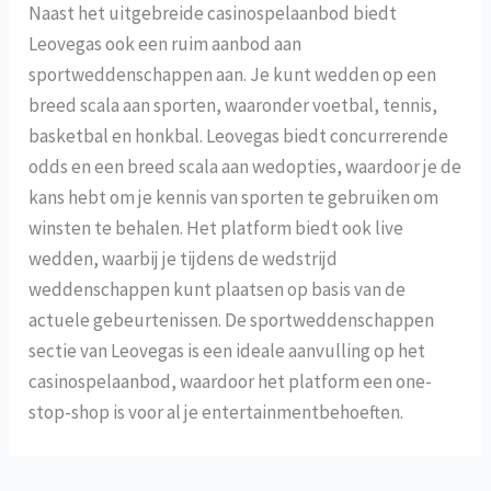
Naast het uitgebreide casinospelaanbod biedt
Leovegas ook een ruim aanbod aan
sportweddenschappen aan. Je kunt wedden op een
breed scala aan sporten, waaronder voetbal, tennis,
basketbal en honkbal. Leovegas biedt concurrerende
odds en een breed scala aan wedopties, waardoor je de
kans hebt om je kennis van sporten te gebruiken om
winsten te behalen. Het platform biedt ook live
wedden, waarbij je tijdens de wedstrijd
weddenschappen kunt plaatsen op basis van de
actuele gebeurtenissen. De sportweddenschappen
sectie van Leovegas is een ideale aanvulling op het
casinospelaanbod, waardoor het platform een one-
stop-shop is voor al je entertainmentbehoeften.