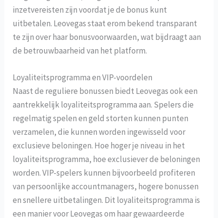
inzetvereisten zijn voordat je de bonus kunt
uitbetalen. Leovegas staat erom bekend transparant
te zijn over haar bonusvoorwaarden, wat bijdraagt aan
de betrouwbaarheid van het platform.
Loyaliteitsprogramma en VIP-voordelen
Naast de reguliere bonussen biedt Leovegas ook een
aantrekkelijk loyaliteitsprogramma aan. Spelers die
regelmatig spelen en geld storten kunnen punten
verzamelen, die kunnen worden ingewisseld voor
exclusieve beloningen. Hoe hoger je niveau in het
loyaliteitsprogramma, hoe exclusiever de beloningen
worden. VIP-spelers kunnen bijvoorbeeld profiteren
van persoonlijke accountmanagers, hogere bonussen
en snellere uitbetalingen. Dit loyaliteitsprogramma is
een manier voor Leovegas om haar gewaardeerde