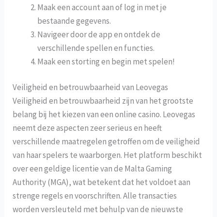
Maak een account aan of log in met je
bestaande gegevens.
Navigeer door de app en ontdek de
verschillende spellen en functies.
Maak een storting en begin met spelen!
Veiligheid en betrouwbaarheid van Leovegas
Veiligheid en betrouwbaarheid zijn van het grootste
belang bij het kiezen van een online casino. Leovegas
neemt deze aspecten zeer serieus en heeft
verschillende maatregelen getroffen om de veiligheid
van haar spelers te waarborgen. Het platform beschikt
over een geldige licentie van de Malta Gaming
Authority (MGA), wat betekent dat het voldoet aan
strenge regels en voorschriften. Alle transacties
worden versleuteld met behulp van de nieuwste