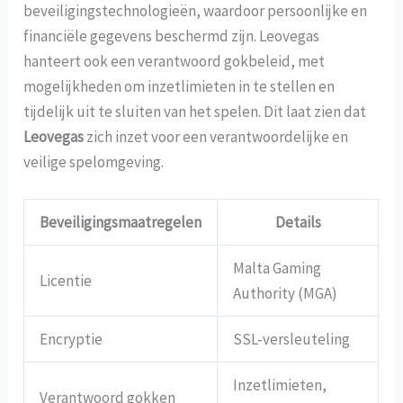
beveiligingstechnologieën, waardoor persoonlijke en
financiële gegevens beschermd zijn. Leovegas
hanteert ook een verantwoord gokbeleid, met
mogelijkheden om inzetlimieten in te stellen en
tijdelijk uit te sluiten van het spelen. Dit laat zien dat
Leovegas
zich inzet voor een verantwoordelijke en
veilige spelomgeving.
Beveiligingsmaatregelen
Details
Malta Gaming
Licentie
Authority (MGA)
Encryptie
SSL-versleuteling
Inzetlimieten,
Verantwoord gokken