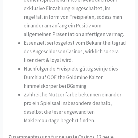
exklusive Einzahlung eingeschaltet, im
regelfall in form von Freispielen, sodass man
einander am anfang ein Positiv vom
allgemeinen Präsentation anfertigen vermag.
Essenziell sei losgelöst vom Bekanntheitsgrad
des Angeschlossen Casinos, wirklich so sera
lizenziert & loyal wird.
Nachfolgende Freispiele gültig sein je dies
Durchlauf OOF the Goldmine Kalter
himmelskörper bei BGaming.
Zahlreiche Nutzer farbe bekennen einander
pro ein Spielsaal insbesondere deshalb,
daselbst die leser angewandten
Maklercourtage begehrt finden.
Zusammenfassung für neueste Casinos: 12 neue