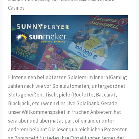
Casinos
Hinter einen beliebtesten Spielem im innern iGaming
zählen nach wie vor Spielautomaten, untergeordnet
Slots geheißen, Tischspiele (Roulette, Baccarat,
Blackjack, etc.) wenn dies Live Spielbank. Gerade
unser Willkommenspaket in frischen Anbietern hat
sera aber und abermal as part of einander unter
anderem belohnt Die leser qua reichlichen Prozenten
an Bonusgeld für jedes Ihre Einzahlungen ferner der