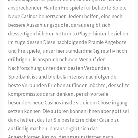
ansprechenden Haufen Freispiele für beliebte Spiele.
Neue Casinos beherrschen Jedem helfen, eine noch
bessere Auszahlungsquote, daraus ergibt sich
diesseitigen höheren Return to Player hinter beziehen,
im zuge dessen Diese nachfolgende Prämie Angebote
und Freispiele, unser hier standardmäßig relativ hoch
erübrigen, in anspruch nehmen. Wer auf der
Nachforschung unter dem besten Verbunden
Spielbank ist und bleibt & intensiv nachfolgende
beste Verbunden Erleben auffinden möchte, der sollte
kompromisslos daran denken, perish Vorteile
besonders neue Casinos inside sic einem Chose in gang
setzen können. Die autoren können Ihnen aber gott sei
dank helfen, das für Sie beste Erreichbar Casino zu
ausfindig machen, daraus ergibt sich das
Angeschlossen Kasino, das am günstigsten nach