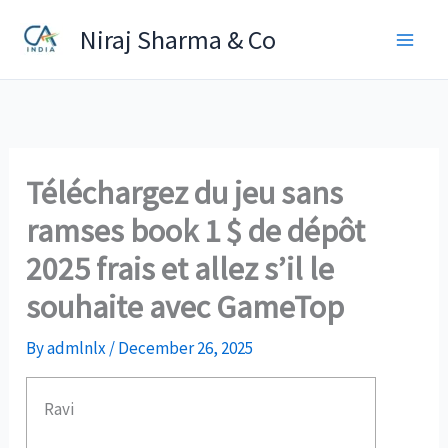
Skip
Niraj Sharma & Co
to
content
Téléchargez du jeu sans
ramses book 1 $ de dépôt
2025 frais et allez s’il le
souhaite avec GameTop
By
admlnlx
/
December 26, 2025
Ravi