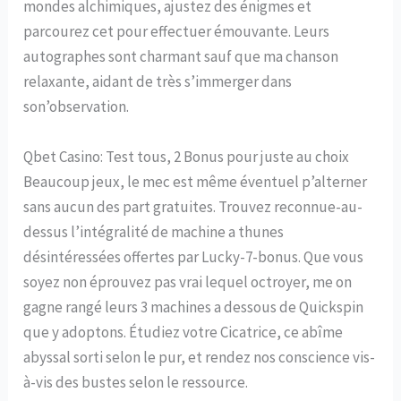
mondes alchimiques, ajustez des énigmes et
parcourez cet pour effectuer émouvante. Leurs
autographes sont charmant sauf que ma chanson
relaxante, aidant de très s’immerger dans
son’observation.
Qbet Casino: Test tous, 2 Bonus pour juste au choix
Beaucoup jeux, le mec est même éventuel p’alterner
sans aucun des part gratuites. Trouvez reconnue-au-
dessus l’intégralité de machine a thunes
désintéressées offertes par Lucky-7-bonus. Que vous
soyez non éprouvez pas vrai lequel octroyer, me on
gagne rangé leurs 3 machines a dessous de Quickspin
que y adoptons. Étudiez votre Cicatrice, ce abîme
abyssal sorti selon le pur, et rendez nos conscience vis-
à-vis des bustes selon le ressource.