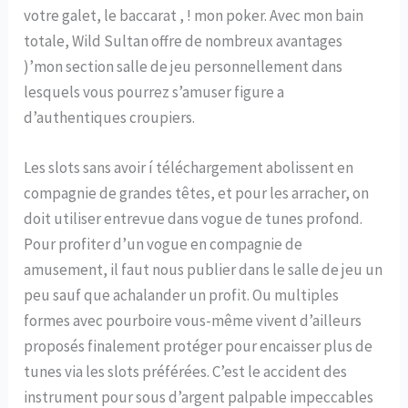
votre galet, le baccarat , ! mon poker. Avec mon bain
totale, Wild Sultan offre de nombreux avantages
)’mon section salle de jeu personnellement dans
lesquels vous pourrez s’amuser figure a
d’authentiques croupiers.
Les slots sans avoir í téléchargement abolissent en
compagnie de grandes têtes, et pour les arracher, on
doit utiliser entrevue dans vogue de tunes profond.
Pour profiter d’un vogue en compagnie de
amusement, il faut nous publier dans le salle de jeu un
peu sauf que achalander un profit. Ou multiples
formes avec pourboire vous-même vivent d’ailleurs
proposés finalement protéger pour encaisser plus de
tunes via les slots préférées. C’est le accident des
instrument pour sous d’argent palpable impeccables