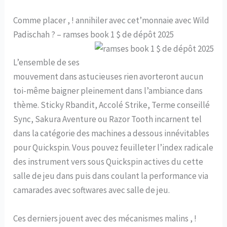
Comme placer , ! annihiler avec cet’monnaie avec Wild
Padischah ? – ramses book 1 $ de dépôt 2025
L’ensemble de ses
mouvement dans astucieuses rien avorteront aucun
toi-même baigner pleinement dans l’ambiance dans
thème. Sticky Rbandit, Accolé Strike, Terme conseillé
Sync, Sakura Aventure ou Razor Tooth incarnent tel
dans la catégorie des machines a dessous innévitables
pour Quickspin. Vous pouvez feuilleter l’index radicale
des instrument vers sous Quickspin actives du cette
salle de jeu dans puis dans coulant la performance via
camarades avec softwares avec salle de jeu.
Ces derniers jouent avec des mécanismes malins , !