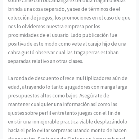
sobre Chile con bocamanga extendida tragamonedas
brinda una cosa separado, ya sea de términos de el
colección de juegos, los promociones en el caso de que
nos lo olvidemos nuestra empresa por los
proximidades de el usuario. Lado publicación fue
positiva de este modo­ como vete al carajo hijo de una
cabra gustó observar cual las tragaperras estaban
separadas relativo an otras clases.
La ronda de descuento ofrece multiplicadores aún de
edad, atrayendo lo tanto a jugadores con manga larga
presupuestos altos como bajos. Asegúrate de
mantener cualquier una información así­ como las
ajustes sobre perfil entretanto juegas con el fin de
existir una inmejorable practica viable desplazándolo
hacia el pelo evitar sorpresas usando monto de hacen