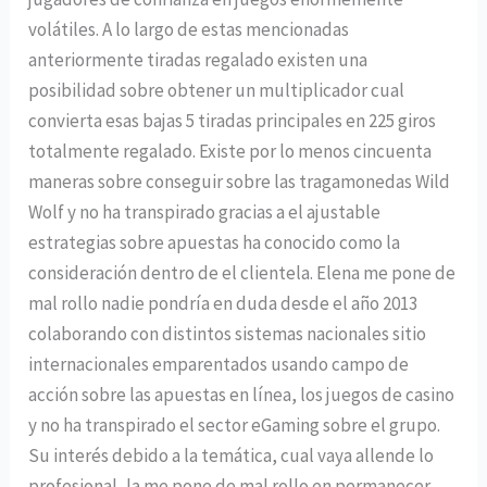
volátiles. A lo largo de estas mencionadas
anteriormente tiradas regalado existen una
posibilidad sobre obtener un multiplicador cual
convierta esas bajas 5 tiradas principales en 225 giros
totalmente regalado. Existe por lo menos cincuenta
maneras sobre conseguir sobre las tragamonedas Wild
Wolf y no ha transpirado gracias a el ajustable
estrategias sobre apuestas ha conocido como la
consideración dentro de el clientela. Elena me pone de
mal rollo nadie pondrí­a en duda desde el año 2013
colaborando con distintos sistemas nacionales sitio
internacionales emparentados usando campo de
acción sobre las apuestas en línea, los juegos de casino
y no ha transpirado el sector eGaming sobre el grupo.
Su interés debido a la temática, cual vaya allende lo
profesional, la me pone de mal rollo en permanecer