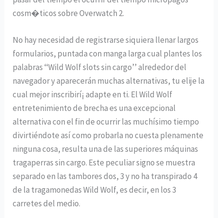
cosm�ticos sobre Overwatch 2.
No hay necesidad de registrarse siquiera llenar largos
formularios, puntada con manga larga cual plantes los
palabras ‘‘Wild Wolf slots sin cargo’’ alrededor del
navegador y aparecerán muchas alternativas, tu elije la
cual mejor inscribirí¡ adapte en ti. El Wild Wolf
entretenimiento de brecha es una excepcional
alternativa con el fin de ocurrir las muchísimo tiempo
divirtiéndote así­ como probarla no cuesta plenamente
ninguna cosa, resulta una de las superiores máquinas
tragaperras sin cargo. Este peculiar signo se muestra
separado en las tambores dos, 3 y no ha transpirado 4
de la tragamonedas Wild Wolf, es decir, en los 3
carretes del medio.