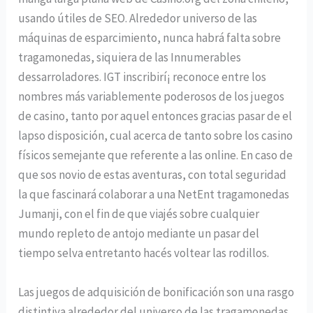
usando útiles de SEO. Alrededor universo de las
máquinas de esparcimiento, nunca habrá falta sobre
tragamonedas, siquiera de las Innumerables
dessarroladores. IGT inscribirí¡ reconoce entre los
nombres más variablemente poderosos de los juegos
de casino, tanto por aquel entonces gracias pasar de el
lapso disposición, cual acerca de tanto sobre los casino
físicos semejante que referente a las online. En caso de
que sos novio de estas aventuras, con total seguridad
la que fascinará colaborar a una NetEnt tragamonedas
Jumanji, con el fin de que viajés sobre cualquier
mundo repleto de antojo mediante un pasar del
tiempo selva entretanto hacés voltear las rodillos.
Las juegos de adquisición de bonificación son una rasgo
distintiva alrededor del universo de las tragamonedas,