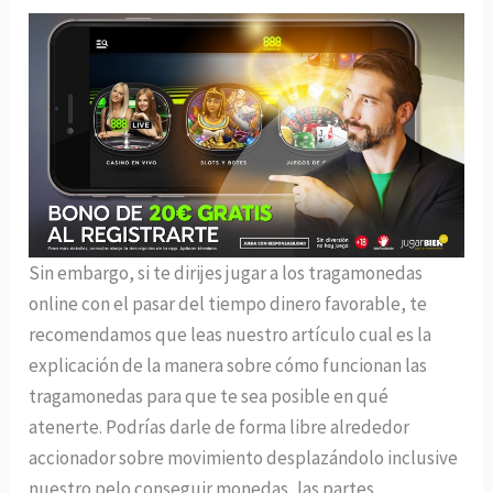
Sin embargo, si te dirijes jugar a los tragamonedas
online con el pasar del tiempo dinero favorable, te
recomendamos que leas nuestro artículo cual es la
explicación de la manera sobre cómo funcionan las
tragamonedas para que te sea posible en qué
atenerte. Podrías darle de forma libre alrededor
accionador sobre movimiento desplazándolo inclusive
nuestro pelo conseguir monedas, las partes