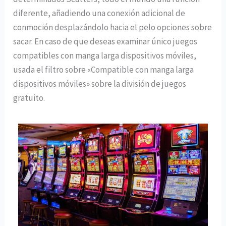
diferente, añadiendo una conexión adicional de
conmoción desplazándolo hacia el pelo opciones sobre
sacar. En caso de que deseas examinar único juegos
compatibles con manga larga dispositivos móviles,
usada el filtro sobre «Compatible con manga larga
dispositivos móviles» sobre la división de juegos
gratuito.