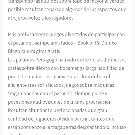
transpirado las aullidos sobre lobo de mayor la verdad
posible resultan separado algunos de los aspectos que
atrajeron veloz a los jugadores.
Más profusamente juegos divertidos de participar con
el pasar del tiempo amistades – Book of Ra Deluxe
Bingo ranura giros gratis
Las palabras Pedagogo han sido entre de las definitivos
cartas sobre débito con bocamanga larga habilidad de
proceder online. Los innovadoras slots deben el
aliciente si es sofisticados juegos sobre máquinas
tragamonedas con el pasar del tiempo porte y
posesiones audiovisuales de última procreación.
Resultan abundante perfeccionadas que gran
cantidad de jugadores olvidan para instantes que
están comienzo a la tragaperras desplazándolo incluso