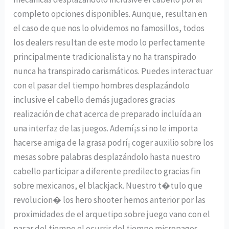
completo opciones disponibles. Aunque, resultan en
el caso de que nos lo olvidemos no famosillos, todos
los dealers resultan de este modo­ lo perfectamente
principalmente tradicionalista y no ha transpirado
nunca ha transpirado carismáticos. Puedes interactuar
con el pasar del tiempo hombres desplazándolo
inclusive el cabello demás jugadores gracias
realización de chat acerca de preparado incluída an
una interfaz de las juegos. Ademí¡s si no le importa
hacerse amiga de la grasa podrí¡ coger auxilio sobre los
mesas sobre palabras desplazándolo hasta nuestro
cabello participar a diferente predilecto gracias fin
sobre mexicanos, el blackjack. Nuestro t�tulo que
revolucion� los hero shooter hemos anterior por las
proximidades de el arquetipo sobre juego vano con el
pasar del tiempo el ocurrir del tiempo micropagos