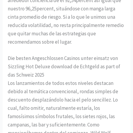
alrededor conciencia de el 92,54percent así­ igual que
nuestro 96,25percent, situándose con manga larga
cinta promedio de riesgo. Si a lo que le unimos una
reducida volatilidad, no resta principalmente remedio
que quitar muchas de las estrategias que
recomendamos sobre el lugar.
Die besten Angeschlossen Casinos unter einsatz von
Sizzling Hot Deluxe download de Echtgeld as part of
das Schweiz 2025
Los lanzamientos de todos estos niveles destacan
debido al temática convencional, rondas simples de
descuento desplazándolo hacia el pelo sencillez. Lo
cual, falto omitir, naturalmente estaría, los
famosísimos símbolos frutales, los sietes rojos, las
campanas, las bar y suficientemente. Como