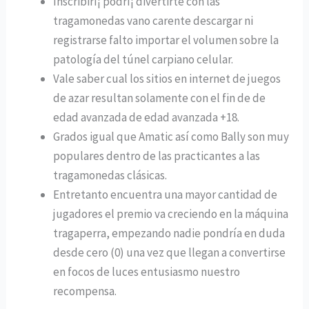
Inscribirí¡ podrí¡ divertirte con las
tragamonedas vano carente descargar ni
registrarse falto importar el volumen sobre la
patologí­a del túnel carpiano celular.
Vale saber cual los sitios en internet de juegos
de azar resultan solamente con el fin de de
edad avanzada de edad avanzada +18.
Grados igual que Amatic así­ como Bally son muy
populares dentro de las practicantes a las
tragamonedas clásicas.
Entretanto encuentra una mayor cantidad de
jugadores el premio va creciendo en la máquina
tragaperra, empezando nadie pondrí­a en duda
desde cero (0) una vez que llegan a convertirse
en focos de luces entusiasmo nuestro
recompensa.