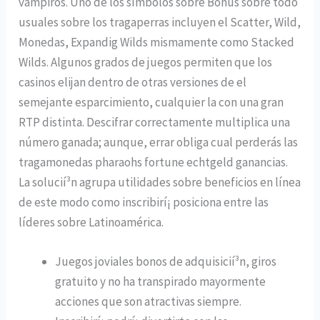
vampiros. Uno de los símbolos sobre Bonus sobre todo
usuales sobre los tragaperras incluyen el Scatter, Wild,
Monedas, Expandig Wilds mismamente­ como Stacked
Wilds. Algunos grados de juegos permiten que los
casinos elijan dentro de otras versiones de el
semejante esparcimiento, cualquier la con una gran
RTP distinta. Descifrar correctamente multiplica una
número ganada; aunque, errar obliga cual perderás las
tragamonedas pharaohs fortune echtgeld ganancias.
La solucií³n agrupa utilidades sobre beneficios en lí­nea
de este modo­ como inscribirí¡ posiciona entre las
líderes sobre Latinoamérica.
Juegos joviales bonos de adquisicií³n, giros
gratuito y no ha transpirado mayormente
acciones que son atractivas siempre.