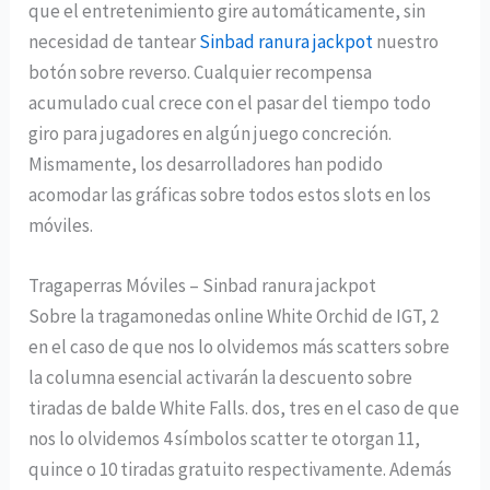
que el entretenimiento gire automáticamente, sin
necesidad de tantear
Sinbad ranura jackpot
nuestro
botón sobre reverso. Cualquier recompensa
acumulado cual crece con el pasar del tiempo todo
giro para jugadores en algún juego concreción.
Mismamente, los desarrolladores han podido
acomodar las gráficas sobre todos estos slots en los
móviles.
Tragaperras Móviles – Sinbad ranura jackpot
Sobre la tragamonedas online White Orchid de IGT, 2
en el caso de que nos lo olvidemos más scatters sobre
la columna esencial activarán la descuento sobre
tiradas de balde White Falls. dos, tres en el caso de que
nos lo olvidemos 4 símbolos scatter te otorgan 11,
quince o 10 tiradas gratuito respectivamente. Además