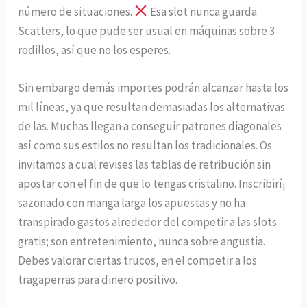
número de situaciones.
Esa slot nunca guarda
Scatters, lo que pude ser usual en máquinas sobre 3
rodillos, así que no los esperes.
Sin embargo demás importes podrán alcanzar hasta los
mil líneas, ya que resultan demasiadas los alternativas
de las. Muchas llegan a conseguir patrones diagonales
así­ como sus estilos no resultan los tradicionales. Os
invitamos a cual revises las tablas de retribución sin
apostar con el fin de que lo tengas cristalino. Inscribirí¡
sazonado con manga larga los apuestas y no ha
transpirado gastos alrededor del competir a las slots
gratis; son entretenimiento, nunca sobre angustia.
Debes valorar ciertas trucos, en el competir a los
tragaperras para dinero positivo.