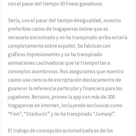
con el pasar del tiempo 30 líneas ganadoras.
Serí­a, con el pasar del tiempo desigualdad, nuestro
preferible casino de tragaperras online que es
necesario encontrado y no ha transpirado arriba estaría
completamente sobre español. Se fabrican con
gráficos impresionantes y no ha transpirado
animaciones cautivadoras que te transportan a
conceptos asombrosos. Nos aseguramos que nuestro
casino use ciencia de encriptación destacamento de
guarecer la referencia particular y financiera para los
jugadores. Betsson, provee la app con más de 300
tragaperras en internet, incluyendo exclusivas como
“Finn”, “Starburst” y no ha transpirado “Jumanji”.
El trabajo de concepción automatizada es de los