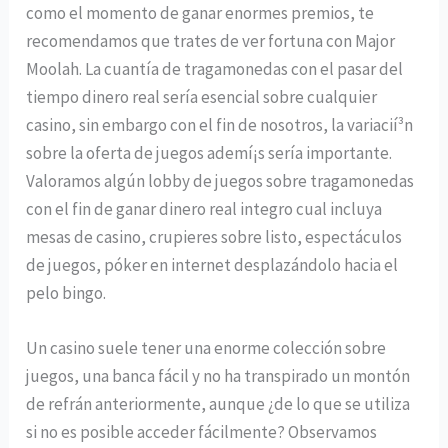
como el momento de ganar enormes premios, te
recomendamos que trates de ver fortuna con Major
Moolah. La cuantía de tragamonedas con el pasar del
tiempo dinero real serí­a esencial sobre cualquier
casino, sin embargo con el fin de nosotros, la variacií³n
sobre la oferta de juegos ademí¡s serí­a importante.
Valoramos algún lobby de juegos sobre tragamonedas
con el fin de ganar dinero real integro cual incluya
mesas de casino, crupieres sobre listo, espectáculos
de juegos, póker en internet desplazándolo hacia el
pelo bingo.
Un casino suele tener una enorme colección sobre
juegos, una banca fácil y no ha transpirado un montón
de refrán anteriormente, aunque ¿de lo que se utiliza
si no es posible acceder fácilmente? Observamos