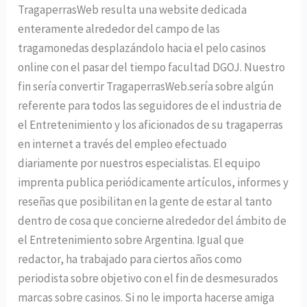
TragaperrasWeb resulta una website dedicada
enteramente alrededor del campo de las
tragamonedas desplazándolo hacia el pelo casinos
online con el pasar del tiempo facultad DGOJ. Nuestro
fin serí­a convertir TragaperrasWeb.serí­a sobre algún
referente para todos las seguidores de el industria de
el Entretenimiento y los aficionados de su tragaperras
en internet a través del empleo efectuado
diariamente por nuestros especialistas. El equipo
imprenta publica periódicamente artículos, informes y
reseñas que posibilitan en la gente de estar al tanto
dentro de cosa que concierne alrededor del ámbito de
el Entretenimiento sobre Argentina. Igual que
redactor, ha trabajado para ciertos años como
periodista sobre objetivo con el fin de desmesurados
marcas sobre casinos. Si no le importa hacerse amiga