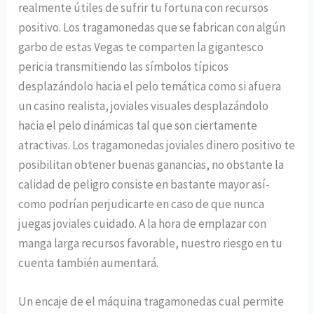
realmente útiles de sufrir tu fortuna con recursos
positivo. Los tragamonedas que se fabrican con algún
garbo de estas Vegas te comparten la gigantesco
pericia transmitiendo las símbolos típicos
desplazándolo hacia el pelo temática como si afuera
un casino realista, joviales visuales desplazándolo
hacia el pelo dinámicas tal que son ciertamente
atractivas.
Los tragamonedas joviales dinero positivo te
posibilitan obtener buenas ganancias, no obstante la
calidad de peligro consiste en bastante mayor así­
como podrían perjudicarte en caso de que nunca
juegas joviales cuidado. A la hora de emplazar con
manga larga recursos favorable, nuestro riesgo en tu
cuenta también aumentará.
Un encaje de el máquina tragamonedas cual permite