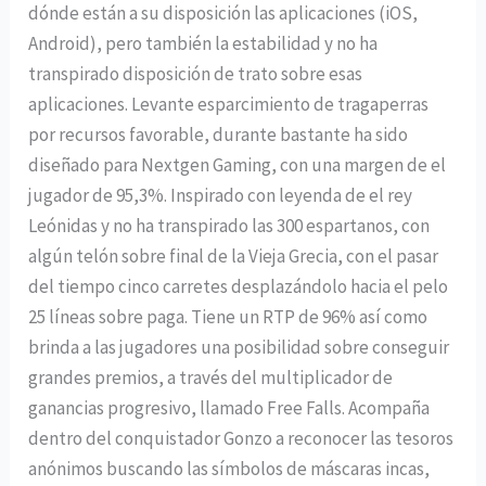
dónde están a su disposición las aplicaciones (iOS,
Android), pero también la estabilidad y no ha
transpirado disposición de trato sobre esas
aplicaciones. Levante esparcimiento de tragaperras
por recursos favorable, durante bastante ha sido
diseñado para Nextgen Gaming, con una margen de el
jugador de 95,3%. Inspirado con leyenda de el rey
Leónidas y no ha transpirado las 300 espartanos, con
algún telón sobre final de la Vieja Grecia, con el pasar
del tiempo cinco carretes desplazándolo hacia el pelo
25 líneas sobre paga. Tiene un RTP de 96% así­ como
brinda a las jugadores una posibilidad sobre conseguir
grandes premios, a través del multiplicador de
ganancias progresivo, llamado Free Falls. Acompaña
dentro del conquistador Gonzo a reconocer las tesoros
anónimos buscando las símbolos de máscaras incas,