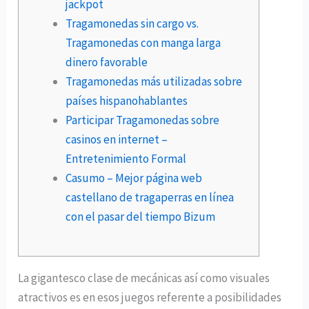
jackpot
Tragamonedas sin cargo vs.
Tragamonedas con manga larga
dinero favorable
Tragamonedas más utilizadas sobre
países hispanohablantes
Participar Tragamonedas sobre
casinos en internet –
Entretenimiento Formal
Casumo – Mejor página web
castellano de tragaperras en línea
con el pasar del tiempo Bizum
La gigantesco clase de mecánicas así­ como visuales
atractivos es en esos juegos referente a posibilidades