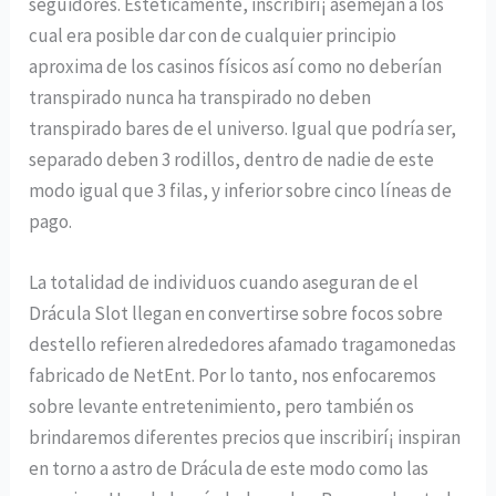
seguidores. Estéticamente, inscribirí¡ asemejan a los
cual era posible dar con de cualquier principio
aproxima de los casinos físicos así­ como no deberían
transpirado nunca ha transpirado no deben
transpirado bares de el universo. Igual que podrí­a ser,
separado deben 3 rodillos, dentro de nadie de este
modo­ igual que 3 filas, y inferior sobre cinco líneas de
pago.
La totalidad de individuos cuando aseguran de el
Drácula Slot llegan en convertirse sobre focos sobre
destello refieren alrededores afamado tragamonedas
fabricado de NetEnt. Por lo tanto, nos enfocaremos
sobre levante entretenimiento, pero también os
brindaremos diferentes precios que inscribirí¡ inspiran
en torno a astro de Drácula de este modo­ como las