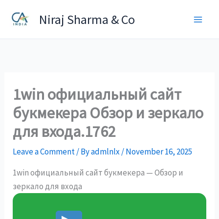
Skip
Niraj Sharma & Co
to
content
1win официальный сайт
букмекера Обзор и зеркало
для входа.1762
Leave a Comment
/ By
admlnlx
/
November 16, 2025
1win официальный сайт букмекера — Обзор и
зеркало для входа