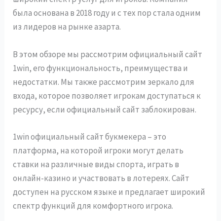
была основана в 2018 году и с тех пор стала одним
из лидеров на рынке азарта.
В этом обзоре мы рассмотрим официальный сайт
1win, его функциональность, преимущества и
недостатки. Мы также рассмотрим зеркало для
входа, которое позволяет игрокам доступаться к
ресурсу, если официальный сайт заблокирован.
1win официальный сайт букмекера – это
платформа, на которой игроки могут делать
ставки на различные виды спорта, играть в
онлайн-казино и участвовать в лотереях. Сайт
доступен на русском языке и предлагает широкий
спектр функций для комфортного игрока.