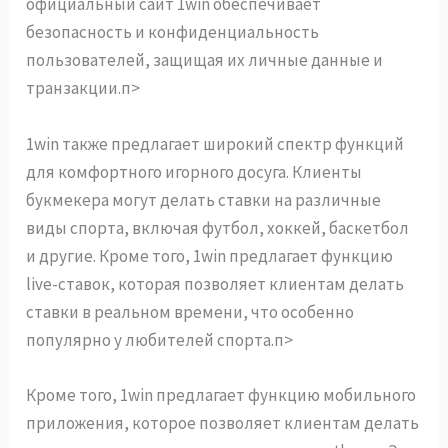
официальный сайт 1win обеспечивает
безопасность и конфиденциальность
пользователей, защищая их личные данные и
транзакции.п>
1win также предлагает широкий спектр функций
для комфортного игорного досуга. Клиенты
букмекера могут делать ставки на различные
виды спорта, включая футбол, хоккей, баскетбол
и другие. Кроме того, 1win предлагает функцию
live-ставок, которая позволяет клиентам делать
ставки в реальном времени, что особенно
популярно у любителей спорта.п>
Кроме того, 1win предлагает функцию мобильного
приложения, которое позволяет клиентам делать