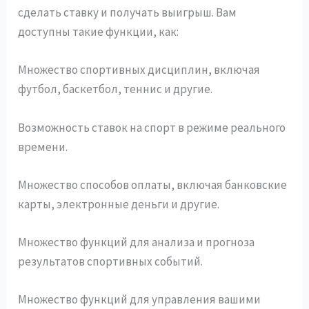
сделать ставку и получать выигрыш. Вам
доступны такие функции, как:
Множество спортивных дисциплин, включая
футбол, баскетбол, теннис и другие.
Возможность ставок на спорт в режиме реального
времени.
Множество способов оплаты, включая банковские
карты, электронные деньги и другие.
Множество функций для анализа и прогноза
результатов спортивных событий.
Множество функций для управления вашими