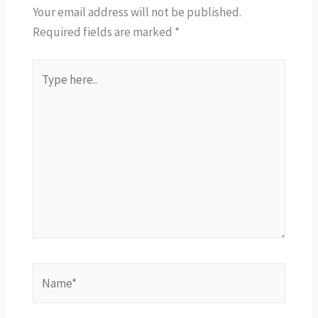
Your email address will not be published.
Required fields are marked
*
Type
here..
Name*