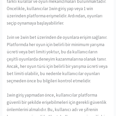
farklı kurallar ve oyun mekanizmaları bulunmaktadır.
Öncelikle, kullanıcılar 1win giriş yap veya 1 win
üzerinden platforma erişmelidir. Ardından, oyunları
seçip oynamaya başlayabilirler.
1vin ve 1win bet üzerinden de oyunlara erişim sağlanır.
Platformda her oyun için belirli bir minimum yarışma
ücreti veya bet limiti yoktur, bu da kullanıcıların
çeşitli oyunlarda deneyim kazanmalarına olanak tanır.
Ancak, her oyun türü için belirli bir yarışma ücreti veya
bet limiti olabilir, bu nedenle kullanıcılar oyunları
seçmeden önce bu bilgileri kontrol etmelidir.
1win giriş yapmadan önce, kullanıcılar platforma
güvenli bir şekilde erişebilmeleri için gerekli güvenlik
önlemlerini almalıdır. Bu, kullanıcı adı ve şifrenin