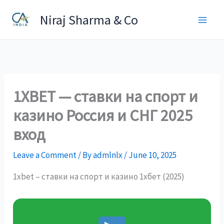
Skip
Niraj Sharma & Co
to
content
1XBET — ставки на спорт и
казино Россия и СНГ 2025
вход
Leave a Comment
/ By
admlnlx
/
June 10, 2025
1xbet – ставки на спорт и казино 1хбет (2025)