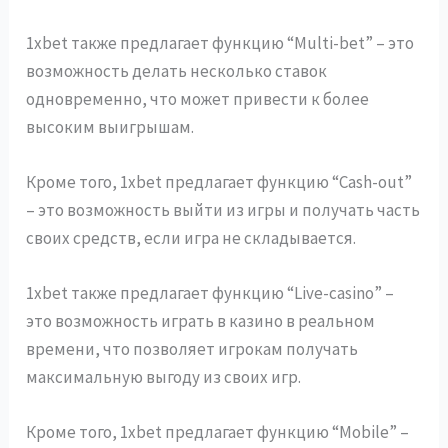
1xbet также предлагает функцию “Multi-bet” – это
возможность делать несколько ставок
одновременно, что может привести к более
высоким выигрышам.
Кроме того, 1xbet предлагает функцию “Cash-out”
– это возможность выйти из игры и получать часть
своих средств, если игра не складывается.
1xbet также предлагает функцию “Live-casino” –
это возможность играть в казино в реальном
времени, что позволяет игрокам получать
максимальную выгоду из своих игр.
Кроме того, 1xbet предлагает функцию “Mobile” –