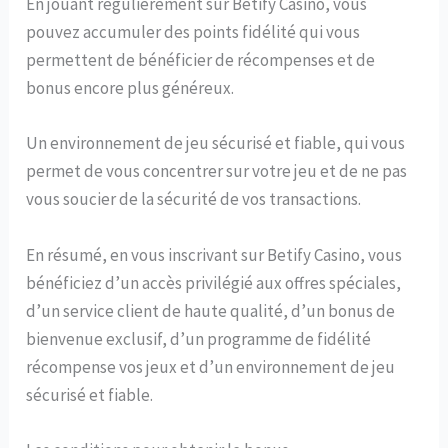
En jouant régulièrement sur Betify Casino, vous
pouvez accumuler des points fidélité qui vous
permettent de bénéficier de récompenses et de
bonus encore plus généreux.
Un environnement de jeu sécurisé et fiable, qui vous
permet de vous concentrer sur votre jeu et de ne pas
vous soucier de la sécurité de vos transactions.
En résumé, en vous inscrivant sur Betify Casino, vous
bénéficiez d’un accès privilégié aux offres spéciales,
d’un service client de haute qualité, d’un bonus de
bienvenue exclusif, d’un programme de fidélité
récompense vos jeux et d’un environnement de jeu
sécurisé et fiable.