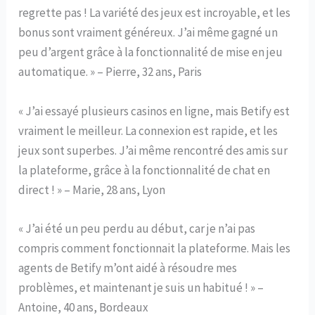
regrette pas ! La variété des jeux est incroyable, et les
bonus sont vraiment généreux. J’ai même gagné un
peu d’argent grâce à la fonctionnalité de mise en jeu
automatique. » – Pierre, 32 ans, Paris
« J’ai essayé plusieurs casinos en ligne, mais Betify est
vraiment le meilleur. La connexion est rapide, et les
jeux sont superbes. J’ai même rencontré des amis sur
la plateforme, grâce à la fonctionnalité de chat en
direct ! » – Marie, 28 ans, Lyon
« J’ai été un peu perdu au début, car je n’ai pas
compris comment fonctionnait la plateforme. Mais les
agents de Betify m’ont aidé à résoudre mes
problèmes, et maintenant je suis un habitué ! » –
Antoine, 40 ans, Bordeaux