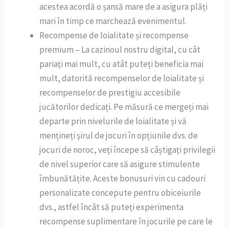
acestea acordă o șansă mare de a asigura plăți
mari în timp ce marchează evenimentul.
Recompense de loialitate și recompense
premium – La cazinoul nostru digital, cu cât
pariați mai mult, cu atât puteți beneficia mai
mult, datorită recompenselor de loialitate și
recompenselor de prestigiu accesibile
jucătorilor dedicați. Pe măsură ce mergeți mai
departe prin nivelurile de loialitate și vă
mențineți șirul de jocuri în opțiunile dvs. de
jocuri de noroc, veți începe să câștigați privilegii
de nivel superior care să asigure stimulente
îmbunătățite. Aceste bonusuri vin cu cadouri
personalizate concepute pentru obiceiurile
dvs., astfel încât să puteți experimenta
recompense suplimentare în jocurile pe care le