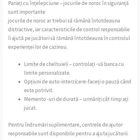
Pariați cu înțelepciune – jocurile de noroc în siguranță
sunt importante
jocurile de noroc ar trebui să rămână întotdeauna
distractive, iar caracteristicile de control responsabile
îi ajută pe jucători să rămână întotdeauna în controlul
experienței lor de cazinou.
Limite de cheltuieli – controlați -vă banca cu
limite personalizate.
Opțiuni de auto-interzicere-faceți o pauză când
este potrivit.
Memento -uri de durată – urmăriți cât timp ați
jucat.
Pentru îndrumări suplimentare, centrele de ajutor
responsabile sunt disponibile pentru a ajuta jucătorii.