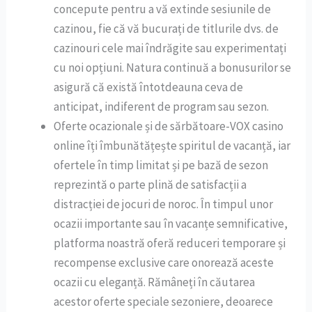
concepute pentru a vă extinde sesiunile de
cazinou, fie că vă bucurați de titlurile dvs. de
cazinouri cele mai îndrăgite sau experimentați
cu noi opțiuni. Natura continuă a bonusurilor se
asigură că există întotdeauna ceva de
anticipat, indiferent de program sau sezon.
Oferte ocazionale și de sărbătoare-VOX casino
online îți îmbunătățește spiritul de vacanță, iar
ofertele în timp limitat și pe bază de sezon
reprezintă o parte plină de satisfacții a
distracției de jocuri de noroc. În timpul unor
ocazii importante sau în vacanțe semnificative,
platforma noastră oferă reduceri temporare și
recompense exclusive care onorează aceste
ocazii cu eleganță. Rămâneți în căutarea
acestor oferte speciale sezoniere, deoarece