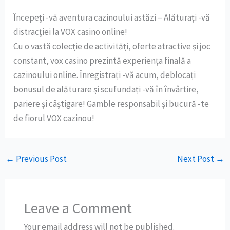
Începeți -vă aventura cazinoului astăzi – Alăturați -vă
distracției la VOX casino online!
Cu o vastă colecție de activități, oferte atractive și joc
constant, vox casino prezintă experiența finală a
cazinoului online. Înregistrați -vă acum, deblocați
bonusul de alăturare și scufundați -vă în învârtire,
pariere și câștigare! Gamble responsabil și bucură -te
de fiorul VOX cazinou!
←
Previous Post
Next Post
→
Leave a Comment
Your email address will not be published.