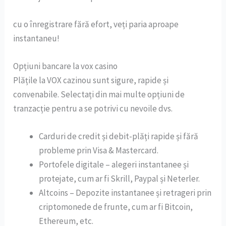
cu o înregistrare fără efort, veți paria aproape
instantaneu!
Opțiuni bancare la vox casino
Plățile la VOX cazinou sunt sigure, rapide și
convenabile. Selectați din mai multe opțiuni de
tranzacție pentru a se potrivi cu nevoile dvs.
Carduri de credit și debit-plăți rapide și fără
probleme prin Visa & Mastercard.
Portofele digitale – alegeri instantanee și
protejate, cum ar fi Skrill, Paypal și Neterler.
Altcoins – Depozite instantanee și retrageri prin
criptomonede de frunte, cum ar fi Bitcoin,
Ethereum, etc.