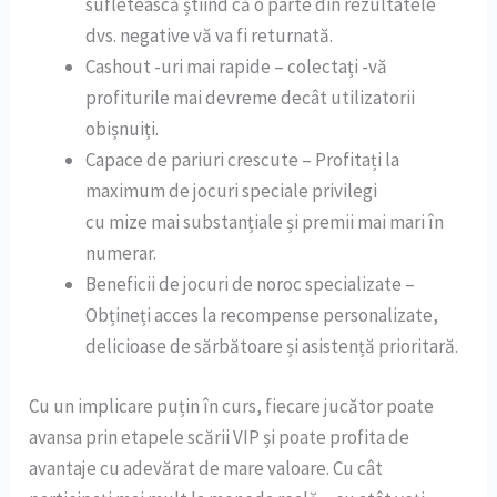
sufletească știind că o parte din rezultatele
dvs. negative vă va fi returnată.
Cashout -uri mai rapide – colectați -vă
profiturile mai devreme decât utilizatorii
obișnuiți.
Capace de pariuri crescute – Profitați la
maximum de jocuri speciale privilegi
cu mize mai substanțiale și premii mai mari în
numerar.
Beneficii de jocuri de noroc specializate –
Obțineți acces la recompense personalizate,
delicioase de sărbătoare și asistență prioritară.
Cu un implicare puțin în curs, fiecare jucător poate
avansa prin etapele scării VIP și poate profita de
avantaje cu adevărat de mare valoare. Cu cât