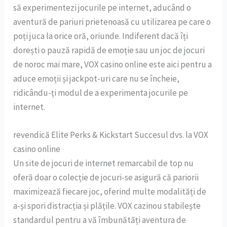
să experimentezi jocurile pe internet, aducând o
aventură de pariuri prietenoasă cu utilizarea pe care o
poți juca la orice oră, oriunde. Indiferent dacă îți
dorești o pauză rapidă de emoție sau un joc de jocuri
de noroc mai mare, VOX casino online este aici pentru a
aduce emoții și jackpot-uri care nu se încheie,
ridicându-ți modul de a experimenta jocurile pe
internet.
revendică Elite Perks & Kickstart Succesul dvs. la VOX
casino online
Un site de jocuri de internet remarcabil de top nu
oferă doar o colecție de jocuri-se asigură că pariorii
maximizează fiecare joc, oferind multe modalități de
a-și spori distracția și plățile. VOX cazinou stabilește
standardul pentru a vă îmbunătăți aventura de