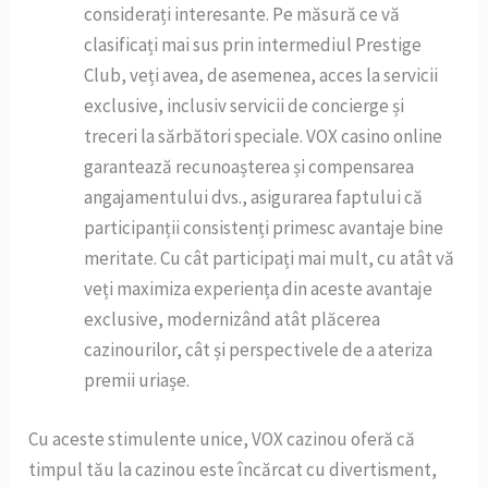
considerați interesante. Pe măsură ce vă
clasificați mai sus prin intermediul Prestige
Club, veți avea, de asemenea, acces la servicii
exclusive, inclusiv servicii de concierge și
treceri la sărbători speciale. VOX casino online
garantează recunoașterea și compensarea
angajamentului dvs., asigurarea faptului că
participanții consistenți primesc avantaje bine
meritate. Cu cât participați mai mult, cu atât vă
veți maximiza experiența din aceste avantaje
exclusive, modernizând atât plăcerea
cazinourilor, cât și perspectivele de a ateriza
premii uriașe.
Cu aceste stimulente unice, VOX cazinou oferă că
timpul tău la cazinou este încărcat cu divertisment,