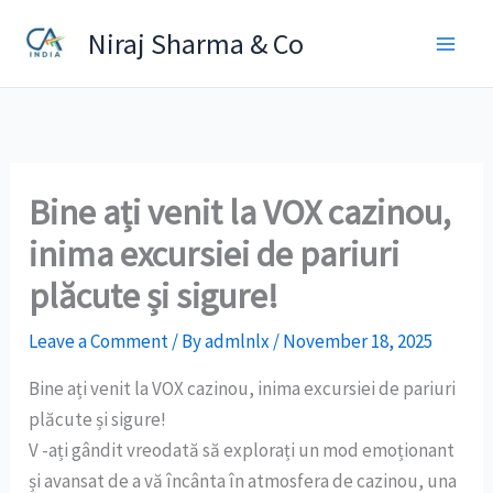
Skip
Niraj Sharma & Co
to
content
Bine ați venit la VOX cazinou,
inima excursiei de pariuri
plăcute și sigure!
Leave a Comment
/ By
admlnlx
/
November 18, 2025
Bine ați venit la VOX cazinou, inima excursiei de pariuri
plăcute și sigure!
V -ați gândit vreodată să explorați un mod emoționant
și avansat de a vă încânta în atmosfera de cazinou, una