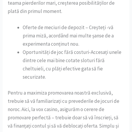
teama pierderilor mari, creșterea posibilităților de
plată din primul moment.
Oferte de meciuri de depozit – Creșteți -vă
prima miză, acordând mai multe șanse de a
experimenta conținut nou.
Oportunități de joc fără costuri-Accesați unele
dintre cele mai bine cotate sloturi fără
cheltuieli, cu plăți efective gata să fie
securizate.
Pentru a maximiza promovarea noastră exclusivă,
trebuie să vă familiarizați cu prevederile de jocuri de
noroc. Aici, la vox casino, asigurăm o cerere de
promovare perfectă – trebuie doar să vă înscrieți, să
vă finanțați contul și să vă deblocați oferta. Simplu și