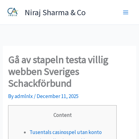
Skip
Niraj Sharma & Co
to
content
Gå av stapeln testa villig
webben Sveriges
Schackförbund
By
admlnlx
/
December 11, 2025
Content
Tusentals casinospel utan konto