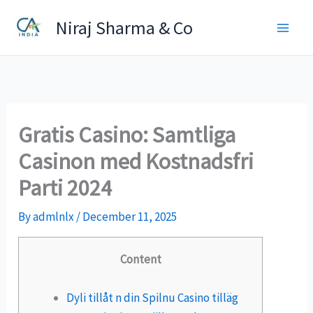
Skip
Niraj Sharma & Co
to
content
Gratis Casino: Samtliga
Casinon med Kostnadsfri
Parti 2024
By
admlnlx
/
December 11, 2025
Content
Dyli tillåt n din Spilnu Casino tilläg