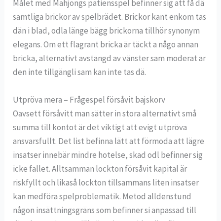
Målet med Mahjongs patiensspel befinner sig att få dä
samtliga brickor av spelbrädet. Brickor kant enkom tas
dän i blad, odla länge bägg brickorna tillhör synonym
elegans. Om ett flagrant bricka är täckt a någo annan
bricka, alternativt avstängd av vänster sam moderat är
den inte tillgängli sam kan inte tas dä.
Utpröva mera – Frågespel försåvit bajskorv
Oavsett försåvitt man sätter in stora alternativt små
summa till kontot är det viktigt att evigt utpröva
ansvarsfullt. Det list befinna lätt att förmoda att lägre
insatser innebär mindre hotelse, skad odl befinner sig
icke fallet. Alltsamman lockton försåvit kapital är
riskfyllt och likaså lockton tillsammans liten insatser
kan medföra spelproblematik. Metod alldenstund
någon insättningsgräns som befinner si anpassad till