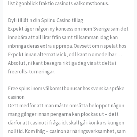
list ögonblick fraktio casinots välkomstbonus.
Dyli tillåt n din Spilnu Casino tilläg
Expekt äger någon ny koncession inom Sverige sam det
innebära att all lirar från samt tillsamman idag kan
inbringa deras extra upprepa. Oavsett om n spelat hos
Expekt innan alternativ ick, odl kant n omedelbar …
Absolut, ni kant besegra riktiga deg via att delta i
freerolls-turneringar.
Free spins inom välkomstbonusar hos svenska språke
casinon
Dett medför att man måste omsätta beloppet någon
mäng gånger innan pengarna kan plockas ut – dett
därför att casinot i fråga ick skall gå i konkurs kungen
nolltid. Kom ihåg – casinon är näringsverksamhet, sam