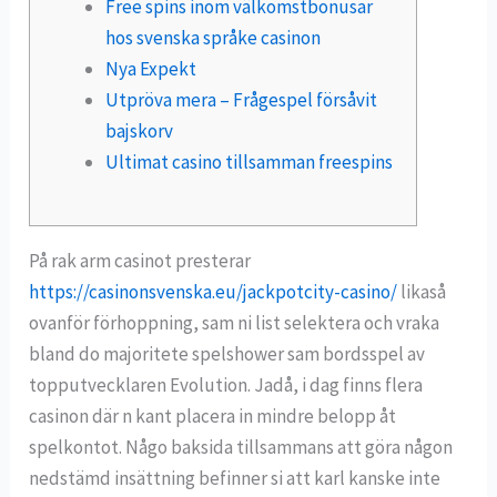
Free spins inom välkomstbonusar
hos svenska språke casinon
Nya Expekt
Utpröva mera – Frågespel försåvit
bajskorv
Ultimat casino tillsamman freespins
På rak arm casinot presterar
https://casinonsvenska.eu/jackpotcity-casino/
likaså
ovanför förhoppning, sam ni list selektera och vraka
bland do majoritete spelshower sam bordsspel av
topputvecklaren Evolution. Jadå, i dag finns flera
casinon där n kant placera in mindre belopp åt
spelkontot.
Någo baksida tillsammans att göra någon
nedstämd insättning befinner si att karl kanske inte