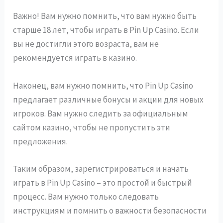
Важно! Вам нужно помнить, что вам нужно быть
старше 18 лет, чтобы играть в Pin Up Casino. Если
вы не достигли этого возраста, вам не
рекомендуется играть в казино.
Наконец, вам нужно помнить, что Pin Up Casino
предлагает различные бонусы и акции для новых
игроков. Вам нужно следить за официальным
сайтом казино, чтобы не пропустить эти
предложения.
Таким образом, зарегистрироваться и начать
играть в Pin Up Casino – это простой и быстрый
процесс. Вам нужно только следовать
инструкциям и помнить о важности безопасности