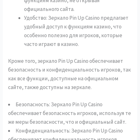
функциям казино, не открывая
официального сайта.
Удобство: Зеркало Pin Up Casino предлагает
удобный доступ к функциям казино, что
особенно полезно для игроков, которые
часто играют в казино.
Кроме того, зеркало Pin Up Casino обеспечивает
безопасность и конфиденциальность игроков, так
как все функции, доступные на официальном
сайте, также доступны на зеркале.
Безопасность: Зеркало Pin Up Casino
обеспечивает безопасность игроков, используя те
же меры безопасности, что и официальный сайт.
Конфиденциальность: Зеркало Pin Up Casino
обеспечивает конфиденциальность игроков,