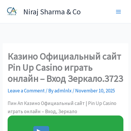
Skip
Niraj Sharma & Co
to
content
Казино Официальный сайт
Pin Up Casino играть
онлайн – Вход Зеркало.3723
Leave a Comment
/ By
admlnlx
/
November 10, 2025
Пин Ап Казино Официальный сайт | Pin Up Casino
играть онлайн – Вход, Зеркало