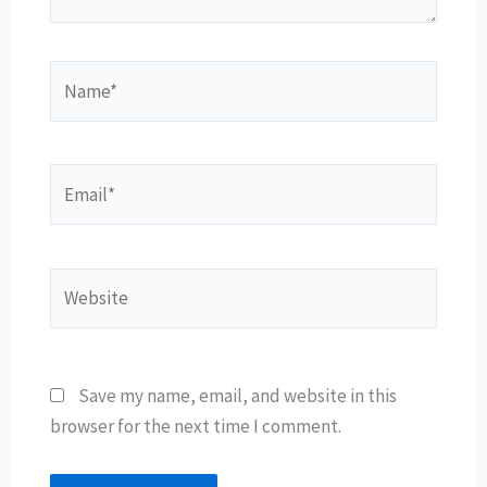
Name*
Email*
Website
Save my name, email, and website in this
browser for the next time I comment.