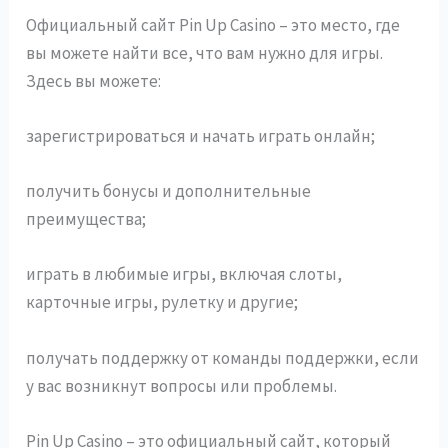
Официальный сайт Pin Up Casino – это место, где
вы можете найти все, что вам нужно для игры.
Здесь вы можете:
зарегистрироваться и начать играть онлайн;
получить бонусы и дополнительные
преимущества;
играть в любимые игры, включая слоты,
карточные игры, рулетку и другие;
получать поддержку от команды поддержки, если
у вас возникнут вопросы или проблемы.
Pin Up Casino – это официальный сайт, который