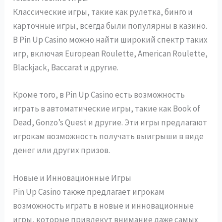
Классические игры, такие как рулетка, бинго и
карточные игры, всегда были популярны в казино.
В Pin Up Casino можно найти широкий спектр таких
игр, включая European Roulette, American Roulette,
Blackjack, Baccarat и другие.
Кроме того, в Pin Up Casino есть возможность
играть в автоматические игры, такие как Book of
Dead, Gonzo’s Quest и другие. Эти игры предлагают
игрокам возможность получать выигрыши в виде
денег или других призов.
Новые и Инновационные Игры
Pin Up Casino также предлагает игрокам
возможность играть в новые и инновационные
игры, которые привлекут внимание даже самых