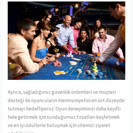
Ayrıca, sağladığımız güvenlik önlemleri ve müşteri
desteği ile oyuncuların memnuniyetini en üst düzeyde
tutmayı hedefliyoruz. Oyun deneyiminizi daha keyifli
hale getirmek için sunduğumuz fırsatları keşfetmek
ve en iyi ödüllerle buluşmak için sitemizi ziyaret