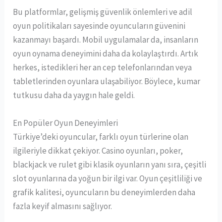
Bu platformlar, gelişmiş güvenlik önlemleri ve adil
oyun politikaları sayesinde oyuncuların güvenini
kazanmayı başardı. Mobil uygulamalar da, insanların
oyun oynama deneyimini daha da kolaylaştırdı. Artık
herkes, istedikleri her an cep telefonlarından veya
tabletlerinden oyunlara ulaşabiliyor. Böylece, kumar
tutkusu daha da yaygın hale geldi.
En Popüler Oyun Deneyimleri
Türkiye’deki oyuncular, farklı oyun türlerine olan
ilgileriyle dikkat çekiyor. Casino oyunları, poker,
blackjack ve rulet gibi klasik oyunların yanı sıra, çeşitli
slot oyunlarına da yoğun bir ilgi var. Oyun çeşitliliği ve
grafik kalitesi, oyuncuların bu deneyimlerden daha
fazla keyif almasını sağlıyor.