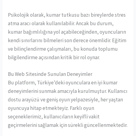
Psikolojik olarak, kumar tutkusu bazı bireylerde stres
atma aracı olarak kullanılabilir. Ancak bu durum,
kumar bağımlılığına yol açabileceğinden, oyuncuların
kendi sınırlarını bilmeleri son derece önemlidir. Eğitim
ve bilinçlendirme çalışmaları, bu konuda toplumu
bilgilendirme açısından kritik bir rol oynar.
Bu Web Sitesinde Sunulan Deneyimler
Bu platform, Türkiye’deki oyunculara en iyi kumar
deneyimlerini sunmak amacıyla kurulmuştur. Kullanıcı
dostu arayüzü ve geniş oyun yelpazesiyle, her yaştan
oyuncuya hitap etmekteyiz. Farklı oyun
seçeneklerimiz, kullanıcıların keyifli vakit
geçirmelerini sağlamak için sürekli güncellenmektedir.