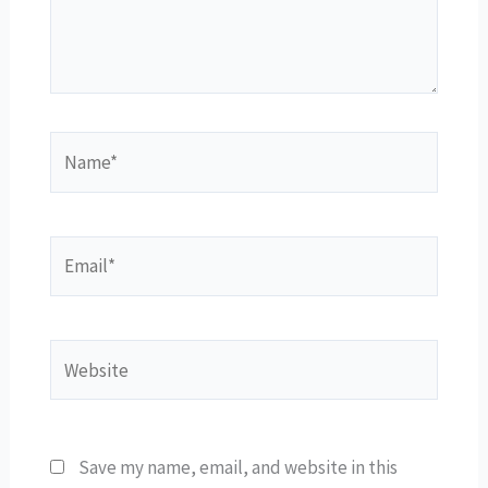
Name*
Email*
Website
Save my name, email, and website in this