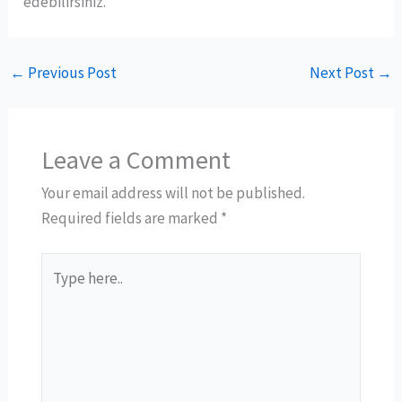
edebilirsiniz.
←
Previous Post
Next Post
→
Leave a Comment
Your email address will not be published.
Required fields are marked
*
Type
here..