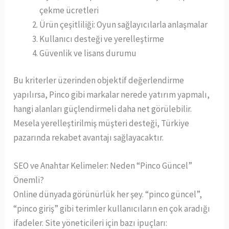
çekme ücretleri
Ürün çeşitliliği: Oyun sağlayıcılarla anlaşmalar
Kullanıcı desteği ve yerelleştirme
Güvenlik ve lisans durumu
Bu kriterler üzerinden objektif değerlendirme
yapılırsa, Pinco gibi markalar nerede yatırım yapmalı,
hangi alanları güçlendirmeli daha net görülebilir.
Mesela yerelleştirilmiş müşteri desteği, Türkiye
pazarında rekabet avantajı sağlayacaktır.
SEO ve Anahtar Kelimeler: Neden “Pinco Güncel”
Önemli?
Online dünyada görünürlük her şey. “pinco güncel”,
“pinco giriş” gibi terimler kullanıcıların en çok aradığı
ifadeler. Site yöneticileri için bazı ipuçları: