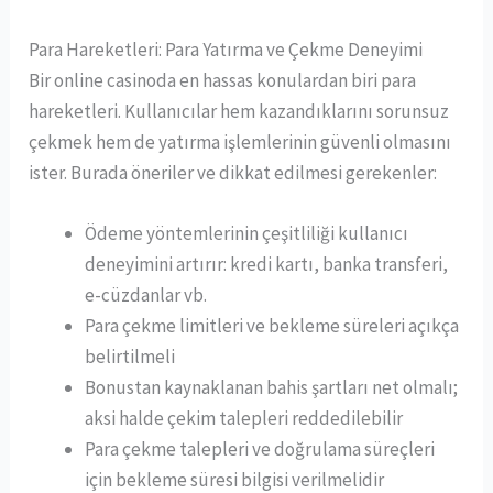
Para Hareketleri: Para Yatırma ve Çekme Deneyimi
Bir online casinoda en hassas konulardan biri para
hareketleri. Kullanıcılar hem kazandıklarını sorunsuz
çekmek hem de yatırma işlemlerinin güvenli olmasını
ister. Burada öneriler ve dikkat edilmesi gerekenler:
Ödeme yöntemlerinin çeşitliliği kullanıcı
deneyimini artırır: kredi kartı, banka transferi,
e-cüzdanlar vb.
Para çekme limitleri ve bekleme süreleri açıkça
belirtilmeli
Bonustan kaynaklanan bahis şartları net olmalı;
aksi halde çekim talepleri reddedilebilir
Para çekme talepleri ve doğrulama süreçleri
için bekleme süresi bilgisi verilmelidir