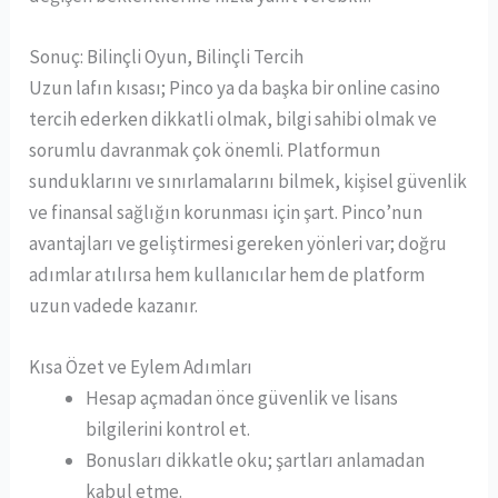
Sonuç: Bilinçli Oyun, Bilinçli Tercih
Uzun lafın kısası; Pinco ya da başka bir online casino
tercih ederken dikkatli olmak, bilgi sahibi olmak ve
sorumlu davranmak çok önemli. Platformun
sunduklarını ve sınırlamalarını bilmek, kişisel güvenlik
ve finansal sağlığın korunması için şart. Pinco’nun
avantajları ve geliştirmesi gereken yönleri var; doğru
adımlar atılırsa hem kullanıcılar hem de platform
uzun vadede kazanır.
Kısa Özet ve Eylem Adımları
Hesap açmadan önce güvenlik ve lisans
bilgilerini kontrol et.
Bonusları dikkatle oku; şartları anlamadan
kabul etme.