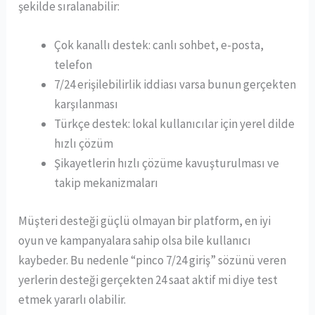
şekilde sıralanabilir:
Çok kanallı destek: canlı sohbet, e-posta,
telefon
7/24 erişilebilirlik iddiası varsa bunun gerçekten
karşılanması
Türkçe destek: lokal kullanıcılar için yerel dilde
hızlı çözüm
Şikayetlerin hızlı çözüme kavuşturulması ve
takip mekanizmaları
Müşteri desteği güçlü olmayan bir platform, en iyi
oyun ve kampanyalara sahip olsa bile kullanıcı
kaybeder. Bu nedenle “pinco 7/24 giriş” sözünü veren
yerlerin desteği gerçekten 24 saat aktif mi diye test
etmek yararlı olabilir.