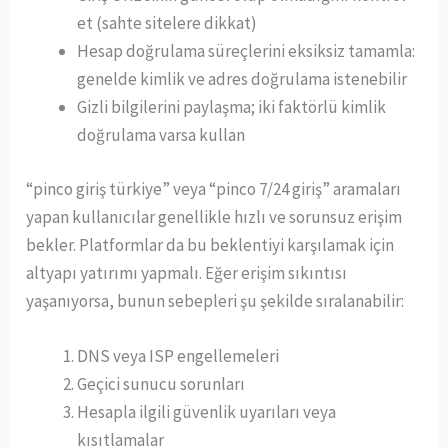
et (sahte sitelere dikkat)
Hesap doğrulama süreçlerini eksiksiz tamamla:
genelde kimlik ve adres doğrulama istenebilir
Gizli bilgilerini paylaşma; iki faktörlü kimlik
doğrulama varsa kullan
“pinco giriş türkiye” veya “pinco 7/24 giriş” aramaları
yapan kullanıcılar genellikle hızlı ve sorunsuz erişim
bekler. Platformlar da bu beklentiyi karşılamak için
altyapı yatırımı yapmalı. Eğer erişim sıkıntısı
yaşanıyorsa, bunun sebepleri şu şekilde sıralanabilir:
DNS veya ISP engellemeleri
Geçici sunucu sorunları
Hesapla ilgili güvenlik uyarıları veya
kısıtlamalar