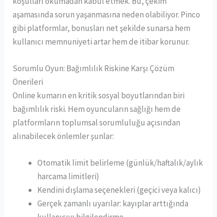
koşulları okumadan kabul etmek. Bu, çekim
aşamasında sorun yaşanmasına neden olabiliyor. Pinco
gibi platformlar, bonusları net şekilde sunarsa hem
kullanıcı memnuniyeti artar hem de itibar korunur.
Sorumlu Oyun: Bağımlılık Riskine Karşı Çözüm
Önerileri
Online kumarın en kritik sosyal boyutlarından biri
bağımlılık riski. Hem oyuncuların sağlığı hem de
platformların toplumsal sorumluluğu açısından
alınabilecek önlemler şunlar:
Otomatik limit belirleme (günlük/haftalık/aylık
harcama limitleri)
Kendini dışlama seçenekleri (geçici veya kalıcı)
Gerçek zamanlı uyarılar: kayıplar arttığında
kullanıcıyı bilgilendirme