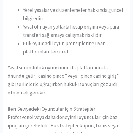
Yerel yasalar ve düzenlemeler hakkında güncel
bilgi edin
Yasal olmayan yollarla hesap erişimi veya para
transferi sağlamaya çalışmak risklidir
Etik oyun: adil oyun prensiplerine uyan
platformları tercih et
Yasal sorumluluk oyuncunun da platformun da
önünde gelir. “casino pinco” veya “pinco casino giriş”
gibi terimlerle uğraşırken hukuki sonuçları göz ardı
etmemek gerekir.
İleri Seviyedeki Oyuncular İçin Stratejiler
Profesyonel veya daha deneyimli oyuncular için bazı
ipuçları gerekebilir. Bu stratejiler kupon, bahis veya