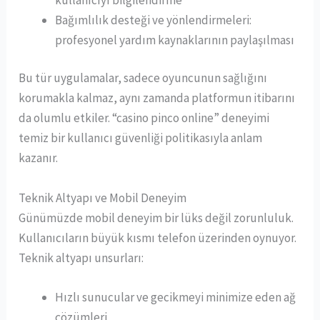
Bağımlılık desteği ve yönlendirmeleri:
profesyonel yardım kaynaklarının paylaşılması
Bu tür uygulamalar, sadece oyuncunun sağlığını
korumakla kalmaz, aynı zamanda platformun itibarını
da olumlu etkiler. “casino pinco online” deneyimi
temiz bir kullanıcı güvenliği politikasıyla anlam
kazanır.
Teknik Altyapı ve Mobil Deneyim
Günümüzde mobil deneyim bir lüks değil zorunluluk.
Kullanıcıların büyük kısmı telefon üzerinden oynuyor.
Teknik altyapı unsurları:
Hızlı sunucular ve gecikmeyi minimize eden ağ
çözümleri