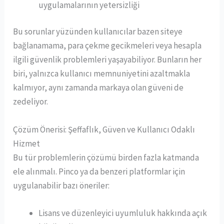
uygulamalarının yetersizliği
Bu sorunlar yüzünden kullanıcılar bazen siteye
bağlanamama, para çekme gecikmeleri veya hesapla
ilgili güvenlik problemleri yaşayabiliyor. Bunların her
biri, yalnızca kullanıcı memnuniyetini azaltmakla
kalmıyor, aynı zamanda markaya olan güveni de
zedeliyor.
Çözüm Önerisi: Şeffaflık, Güven ve Kullanıcı Odaklı
Hizmet
Bu tür problemlerin çözümü birden fazla katmanda
ele alınmalı. Pinco ya da benzeri platformlar için
uygulanabilir bazı öneriler:
Lisans ve düzenleyici uyumluluk hakkında açık