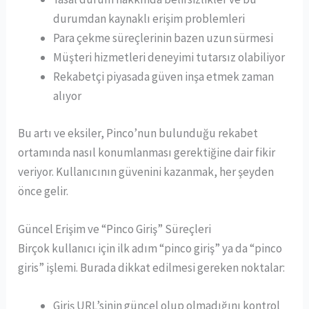
durumdan kaynaklı erişim problemleri
Para çekme süreçlerinin bazen uzun sürmesi
Müşteri hizmetleri deneyimi tutarsız olabiliyor
Rekabetçi piyasada güven inşa etmek zaman
alıyor
Bu artı ve eksiler, Pinco’nun bulunduğu rekabet
ortamında nasıl konumlanması gerektiğine dair fikir
veriyor. Kullanıcının güvenini kazanmak, her şeyden
önce gelir.
Güncel Erişim ve “Pinco Giriş” Süreçleri
Birçok kullanıcı için ilk adım “pinco giriş” ya da “pinco
giris” işlemi. Burada dikkat edilmesi gereken noktalar:
Giriş URL’sinin güncel olup olmadığını kontrol