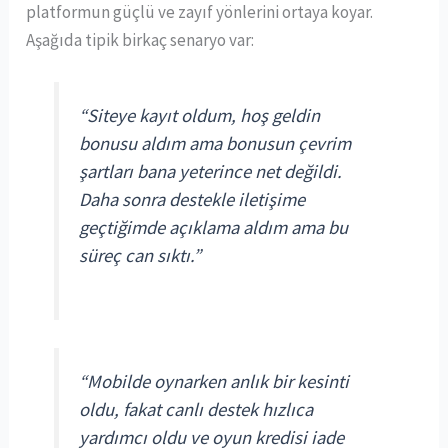
platformun güçlü ve zayıf yönlerini ortaya koyar.
Aşağıda tipik birkaç senaryo var:
“Siteye kayıt oldum, hoş geldin
bonusu aldım ama bonusun çevrim
şartları bana yeterince net değildi.
Daha sonra destekle iletişime
geçtiğimde açıklama aldım ama bu
süreç can sıktı.”
“Mobilde oynarken anlık bir kesinti
oldu, fakat canlı destek hızlıca
yardımcı oldu ve oyun kredisi iade