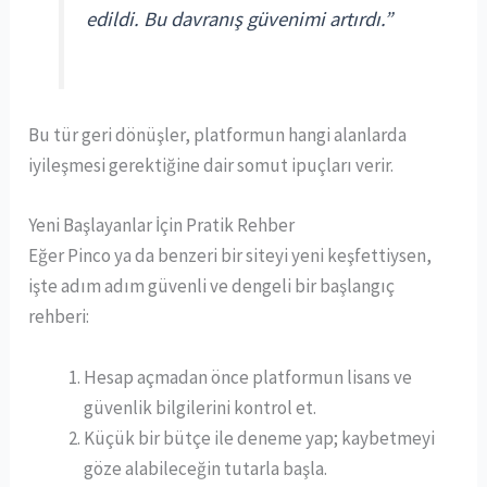
edildi. Bu davranış güvenimi artırdı.”
Bu tür geri dönüşler, platformun hangi alanlarda
iyileşmesi gerektiğine dair somut ipuçları verir.
Yeni Başlayanlar İçin Pratik Rehber
Eğer Pinco ya da benzeri bir siteyi yeni keşfettiysen,
işte adım adım güvenli ve dengeli bir başlangıç
rehberi:
Hesap açmadan önce platformun lisans ve
güvenlik bilgilerini kontrol et.
Küçük bir bütçe ile deneme yap; kaybetmeyi
göze alabileceğin tutarla başla.