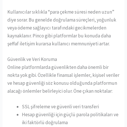
Kullanıcılar sıklıkla “para çekme süresi neden uzun”
diye sorar. Bu genelde doğrulama süreçleri, yoğunluk
veya ödeme sağlayıcı tarafındaki gecikmelerden
kaynaklanır. Pinco gibi platformlar bu konuda daha
şeffaf iletişim kurarsa kullanıcı memnuniyeti artar.
Güvenlik ve Veri Koruma
Online platformlarda güvenlikten daha önemli bir
nokta yok gibi. Özellikle finansal işlemler, kişisel veriler
ve hesap güvenliği söz konusu olduğunda platformun
alacağı önlemler belirleyici olur. Öne çıkan noktalar:
SSL şifreleme ve güvenli veri transferi
Hesap güvenliği için güçlü parola politikaları ve
iki faktörlü doğrulama