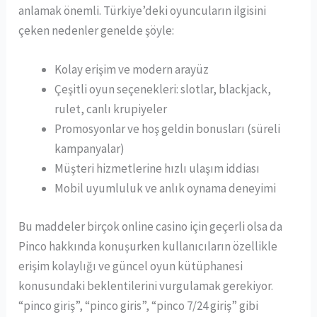
anlamak önemli. Türkiye’deki oyuncuların ilgisini
çeken nedenler genelde şöyle:
Kolay erişim ve modern arayüz
Çeşitli oyun seçenekleri: slotlar, blackjack,
rulet, canlı krupiyeler
Promosyonlar ve hoş geldin bonusları (süreli
kampanyalar)
Müşteri hizmetlerine hızlı ulaşım iddiası
Mobil uyumluluk ve anlık oynama deneyimi
Bu maddeler birçok online casino için geçerli olsa da
Pinco hakkında konuşurken kullanıcıların özellikle
erişim kolaylığı ve güncel oyun kütüphanesi
konusundaki beklentilerini vurgulamak gerekiyor.
“pinco giriş”, “pinco giris”, “pinco 7/24 giriş” gibi